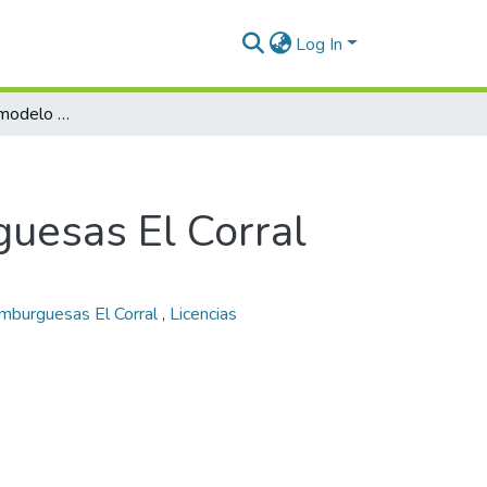
Log In
Caso empresarial : modelo de internacionalización para la marca Hamburguesas El Corral
guesas El Corral
mburguesas El Corral
,
Licencias