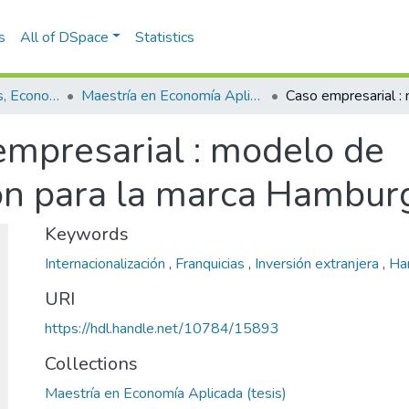
s
All of DSpace
Statistics
Escuela de Finanzas, Economía y Gobierno
Maestría en Economía Aplicada (tesis)
empresarial : modelo de
ión para la marca Hambur
Keywords
Internacionalización
,
Franquicias
,
Inversión extranjera
,
Ha
URI
https://hdl.handle.net/10784/15893
Collections
Maestría en Economía Aplicada (tesis)