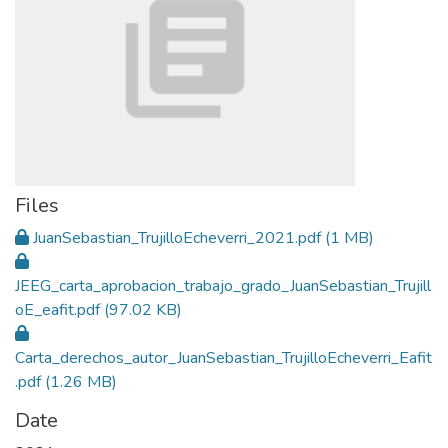
Files
JuanSebastian_TrujilloEcheverri_2021.pdf
(1 MB)
JEEG_carta_aprobacion_trabajo_grado_JuanSebastian_Trujill
oE_eafit.pdf
(97.02 KB)
Carta_derechos_autor_JuanSebastian_TrujilloEcheverri_Eafit
.pdf
(1.26 MB)
Date