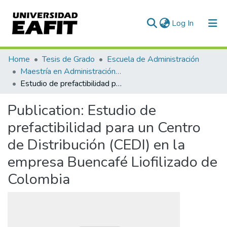
(current)
Log In
Communities & Collections
Home
Tesis de Grado
Escuela de Administración
Maestría en Administración - MBA (tesis)
All of DSpace
Estudio de prefactibilidad para un Centro de Distribución (CEDI) en la empresa Buencafé Liofilizado de Colombia
Statistics
Publication:
Estudio de
prefactibilidad para un Centro
de Distribución (CEDI) en la
empresa Buencafé Liofilizado de
Colombia