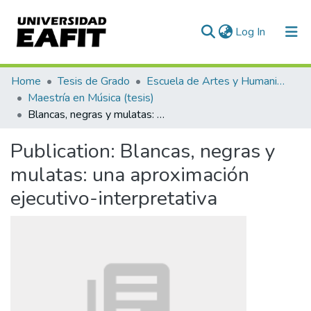
(current)
Log In
Communities & Collections
Home
Tesis de Grado
Escuela de Artes y Humanidades
Maestría en Música (tesis)
All of DSpace
Blancas, negras y mulatas: una aproximación ejecutivo-interpretativa
Statistics
Publication:
Blancas, negras y
mulatas: una aproximación
ejecutivo-interpretativa