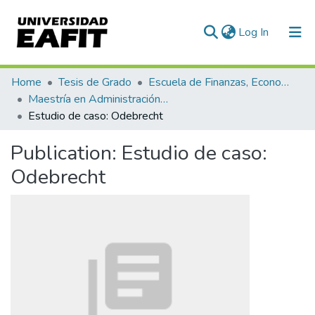
(current)
Log In
Communities & Collections
Home
Tesis de Grado
Escuela de Finanzas, Economía y Gobierno
Maestría en Administración Financiera (tesis)
All of DSpace
Estudio de caso: Odebrecht
Statistics
Publication:
Estudio de caso:
Odebrecht