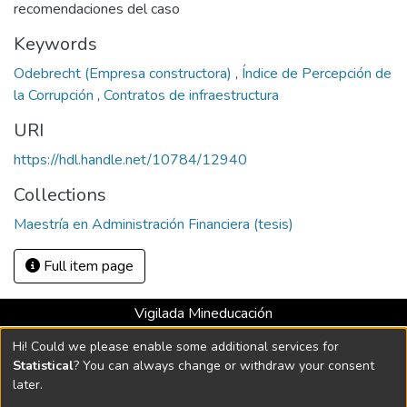
recomendaciones del caso
Keywords
Odebrecht (Empresa constructora)
,
Índice de Percepción de
la Corrupción
,
Contratos de infraestructura
URI
https://hdl.handle.net/10784/12940
Collections
Maestría en Administración Financiera (tesis)
Full item page
Vigilada Mineducación
Universidad con Acreditación Institucional hasta 2026 -
Hi! Could we please enable some additional services for
Resolución MEN 2158 de 2018
Statistical
? You can always change or withdraw your consent
later.