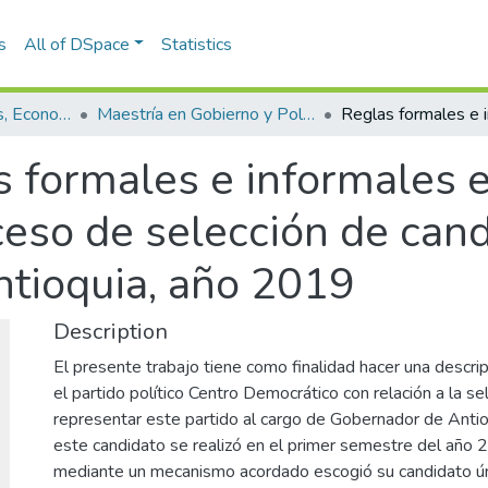
s
All of DSpace
Statistics
Escuela de Finanzas, Economía y Gobierno
Maestría en Gobierno y Políticas Públicas (tesis)
 formales e informales e
eso de selección de cand
tioquia, año 2019
Description
El presente trabajo tiene como finalidad hacer una descri
el partido político Centro Democrático con relación a la se
representar este partido al cargo de Gobernador de Antio
este candidato se realizó en el primer semestre del año 
mediante un mecanismo acordado escogió su candidato úni