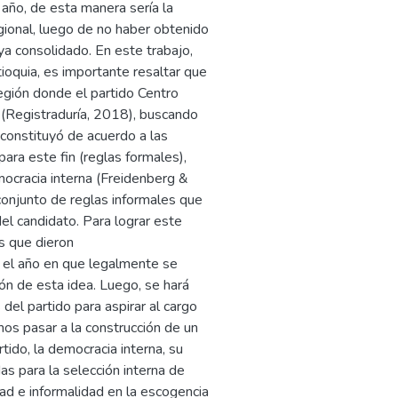
año, de esta manera sería la
gional, luego de no haber obtenido
ya consolidado. En este trabajo,
oquia, es importante resaltar que
 región donde el partido Centro
(Registraduría, 2018), buscando
 constituyó de acuerdo a las
para este fin (reglas formales),
mocracia interna (Freidenberg &
 conjunto de reglas informales que
del candidato. Para lograr este
es que dieron
e el año en que legalmente se
ión de esta idea. Luego, se hará
del partido para aspirar al cargo
os pasar a la construcción de un
tido, la democracia interna, su
as para la selección interna de
dad e informalidad en la escogencia