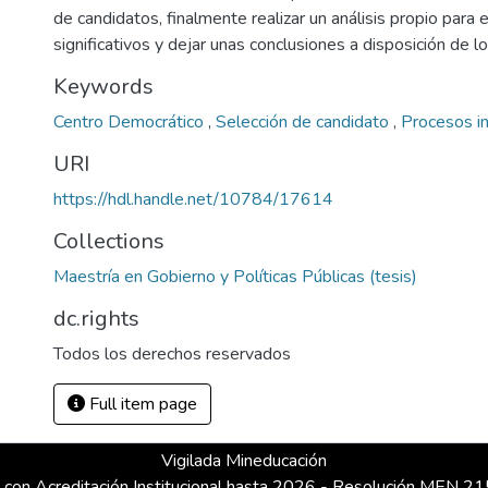
de candidatos, finalmente realizar un análisis propio para
significativos y dejar unas conclusiones a disposición de lo
Keywords
Centro Democrático
,
Selección de candidato
,
Procesos i
URI
https://hdl.handle.net/10784/17614
Collections
Maestría en Gobierno y Políticas Públicas (tesis)
dc.rights
Todos los derechos reservados
Full item page
Vigilada Mineducación
 con Acreditación Institucional hasta 2026 - Resolución MEN 