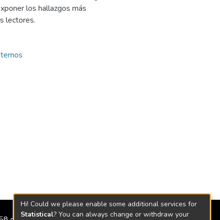
 exponer los hallazgos más
s lectores.
nternos
Hi! Could we please enable some additional services for
Statistical
? You can always change or withdraw your
2158 de 2018