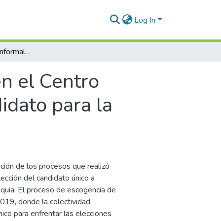
Log In
Reglas formales e informales en el Centro Democrático : proceso de selección de candidato para la Gobernación de Antioquia, año 2019
n el Centro
idato para la
pción de los procesos que realizó
lección del candidato único a
quia. El proceso de escogencia de
2019, donde la colectividad
co para enfrentar las elecciones