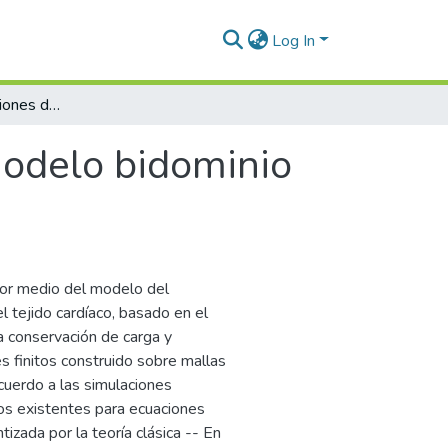
Log In
Algunas consideraciones del modelo bidominio basado en el método de volúmenes finitos
modelo bidominio
 por medio del modelo del
l tejido cardíaco, basado en el
 la conservación de carga y
s finitos construido sobre mallas
acuerdo a las simulaciones
mos existentes para ecuaciones
izada por la teoría clásica -- En