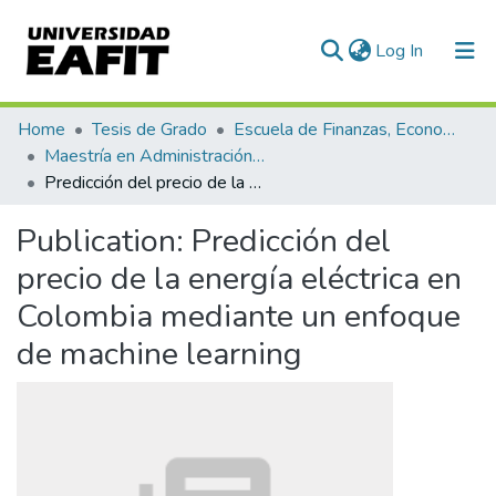
(current)
Log In
Communities & Collections
Home
Tesis de Grado
Escuela de Finanzas, Economía y Gobierno
Maestría en Administración Financiera (tesis)
All of DSpace
Predicción del precio de la energía eléctrica en Colombia mediante un enfoque de machine learning
Statistics
Publication:
Predicción del
precio de la energía eléctrica en
Colombia mediante un enfoque
de machine learning