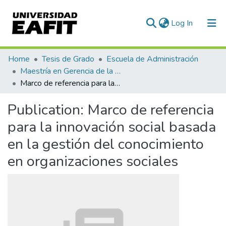
(current)
Log In
Communities & Collections
Home
Tesis de Grado
Escuela de Administración
Maestría en Gerencia de la Innovación y el Conocimiento (tesis)
All of DSpace
Marco de referencia para la innovación social basada en la gestión del conocimiento en organizaciones sociales
Statistics
Publication:
Marco de referencia
para la innovación social basada
en la gestión del conocimiento
en organizaciones sociales