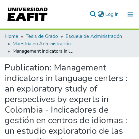
(current)
Log In
Communities & Collections
Home
Tesis de Grado
Escuela de Administración
Maestría en Administración - MBA (tesis)
All of DSpace
Management indicators in language centers : an exploratory study of perspectives by experts in Colombia - Indicadores de gestión en centros de idiomas : un estudio exploratorio de las perspectivas de expertos en Colombia
Statistics
Publication:
Management
indicators in language centers :
an exploratory study of
perspectives by experts in
Colombia - Indicadores de
gestión en centros de idiomas :
un estudio exploratorio de las