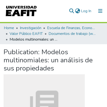
(current)
Log In
Statistics
Home
Investigación
Escuela de Finanzas, Economía y Gobierno
Valor Público EAFIT
Documentos de trabajo (working papers)
Modelos multinomiales: un análisis de sus propiedades
Publication:
Modelos
multinomiales: un análisis de
sus propiedades