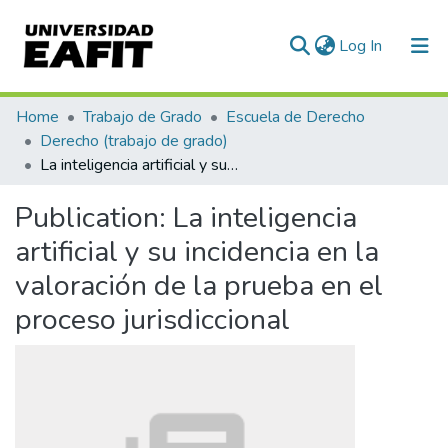
(current)
Log In
Communities & Collections
Home
Trabajo de Grado
Escuela de Derecho
Derecho (trabajo de grado)
All of DSpace
La inteligencia artificial y su incidencia en la valoración de la prueba en el proceso jurisdiccional
Statistics
Publication:
La inteligencia
artificial y su incidencia en la
valoración de la prueba en el
proceso jurisdiccional