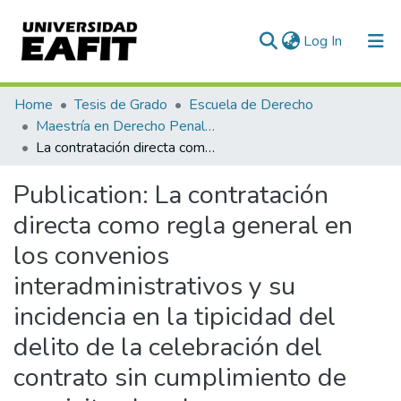
(current)
Log In
Statistics
Home
Tesis de Grado
Escuela de Derecho
Maestría en Derecho Penal (tesis)
La contratación directa como regla general en los convenios interadministrativos y su incidencia en la tipicidad del delito de la celebración del contrato sin cumplimiento de requisitos legales
Publication:
La contratación
directa como regla general en
los convenios
interadministrativos y su
incidencia en la tipicidad del
delito de la celebración del
contrato sin cumplimiento de