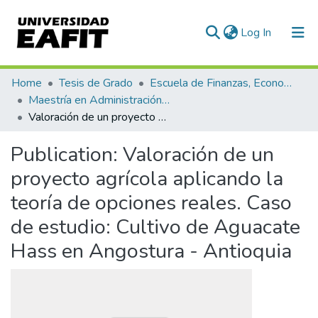
(current)
Log In
Communities & Collections
Home
Tesis de Grado
Escuela de Finanzas, Economía y Gobierno
Maestría en Administración Financiera (tesis)
All of DSpace
Valoración de un proyecto agrícola aplicando la teoría de opciones reales. Caso de estudio: Cultivo de Aguacate Hass en Angostura - Antioquia
Statistics
Publication:
Valoración de un
proyecto agrícola aplicando la
teoría de opciones reales. Caso
de estudio: Cultivo de Aguacate
Hass en Angostura - Antioquia