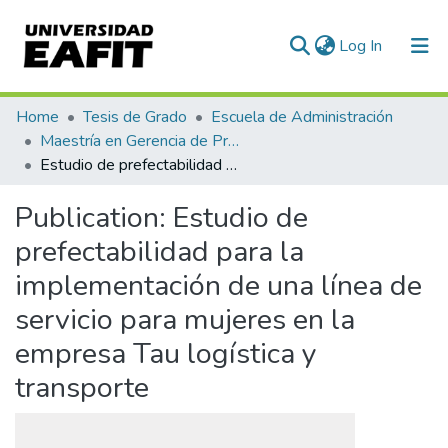
(current)
Log In
Communities & Collections
Home
Tesis de Grado
Escuela de Administración
Maestría en Gerencia de Proyectos (Tesis)
All of DSpace
Estudio de prefectabilidad para la implementación de una línea de servicio para mujeres en la empresa Tau logística y transporte
Statistics
Publication:
Estudio de
prefectabilidad para la
implementación de una línea de
servicio para mujeres en la
empresa Tau logística y
transporte