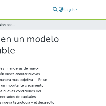
Log In
Estrategia de inversión basada en un modelo para la gestión de portafolios en renta variable
a en un modelo
able
des financieras de mayor
ión busca analizar nuevas
manera más objetiva -- En un
 un importante crecimiento
las nuevas condiciones del
 mercados de capitales
 la nueva tecnología y el desarrollo