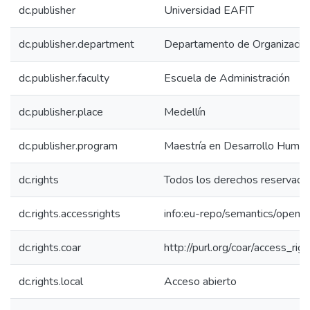
dc.publisher
Universidad EAFIT
dc.publisher.department
Departamento de Organización
dc.publisher.faculty
Escuela de Administración
dc.publisher.place
Medellín
dc.publisher.program
Maestría en Desarrollo Human
dc.rights
Todos los derechos reservado
dc.rights.accessrights
info:eu-repo/semantics/openA
dc.rights.coar
http://purl.org/coar/access_rig
dc.rights.local
Acceso abierto