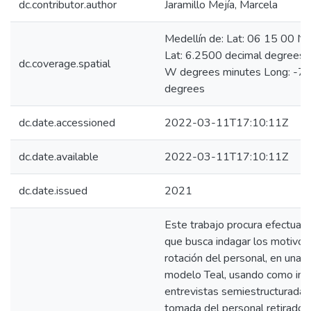
dc.contributor.author
Jaramillo Mejía, Marcela
Medellín de: Lat: 06 15 00 N
Lat: 6.2500 decimal degrees
dc.coverage.spatial
W degrees minutes Long: -75
degrees
dc.date.accessioned
2022-03-11T17:10:11Z
dc.date.available
2022-03-11T17:10:11Z
dc.date.issued
2021
Este trabajo procura efectuar 
que busca indagar los motivos
rotación del personal, en una
modelo Teal, usando como ins
entrevistas semiestructurada,
tomada del personal retirado