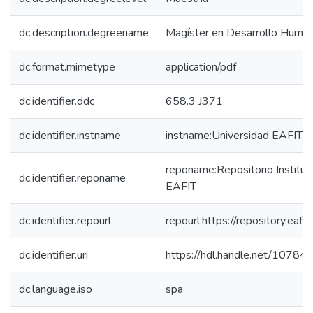
dc.description.degreename
Magíster en Desarrollo Human
dc.format.mimetype
application/pdf
dc.identifier.ddc
658.3 J371
dc.identifier.instname
instname:Universidad EAFIT
reponame:Repositorio Instituc
dc.identifier.reponame
EAFIT
dc.identifier.repourl
repourl:https://repository.eafit
dc.identifier.uri
https://hdl.handle.net/1078
dc.language.iso
spa