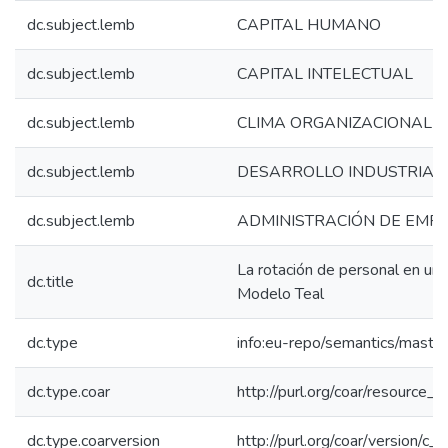
dc.subject.lemb
CAPITAL HUMANO
dc.subject.lemb
CAPITAL INTELECTUAL
dc.subject.lemb
CLIMA ORGANIZACIONAL
dc.subject.lemb
DESARROLLO INDUSTRIAL
dc.subject.lemb
ADMINISTRACIÓN DE EMP
La rotación de personal en una
dc.title
Modelo Teal
dc.type
info:eu-repo/semantics/maste
dc.type.coar
http://purl.org/coar/resource_
dc.type.coarversion
http://purl.org/coar/version/