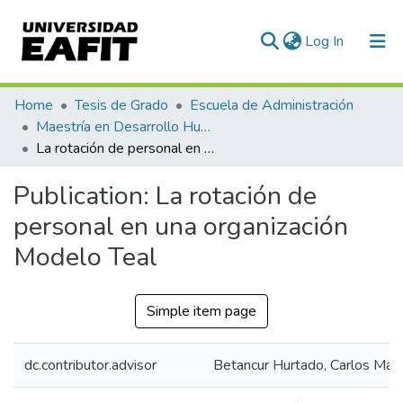
(current)
Log In
Communities & Collections
Home
Tesis de Grado
Escuela de Administración
Maestría en Desarrollo Humano Organizacional (tesis)
All of DSpace
La rotación de personal en una organización Modelo Teal
Statistics
Publication:
La rotación de
personal en una organización
Modelo Teal
Simple item page
dc.contributor.advisor
Betancur Hurtado, Carlos Mari