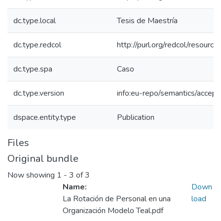
dc.type.local
Tesis de Maestría
dc.type.redcol
http://purl.org/redcol/resourc
dc.type.spa
Caso
dc.type.version
info:eu-repo/semantics/accep
dspace.entity.type
Publication
Files
Original bundle
Now showing
1 - 3 of 3
Name:
Down
La Rotación de Personal en una
load
Organización Modelo Teal.pdf