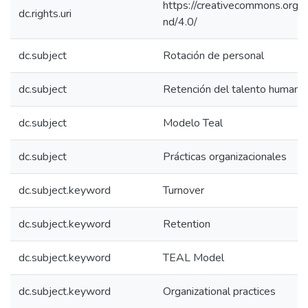
https://creativecommons.org/l
dc.rights.uri
nd/4.0/
dc.subject
Rotación de personal
dc.subject
Retención del talento humano
dc.subject
Modelo Teal
dc.subject
Prácticas organizacionales
dc.subject.keyword
Turnover
dc.subject.keyword
Retention
dc.subject.keyword
TEAL Model
dc.subject.keyword
Organizational practices