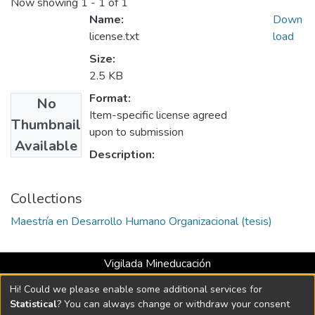
Now showing
1 - 1 of 1
Name:
Down
license.txt
load
Size:
2.5 KB
Format:
No
Item-specific license agreed
Thumbnail
upon to submission
Available
Description:
Collections
Maestría en Desarrollo Humano Organizacional (tesis)
Vigilada Mineducación
Universidad con Acreditación Institucional hasta 2026 -
Hi! Could we please enable some additional services for
Resolución MEN 2158 de 2018
Statistical
? You can always change or withdraw your consent