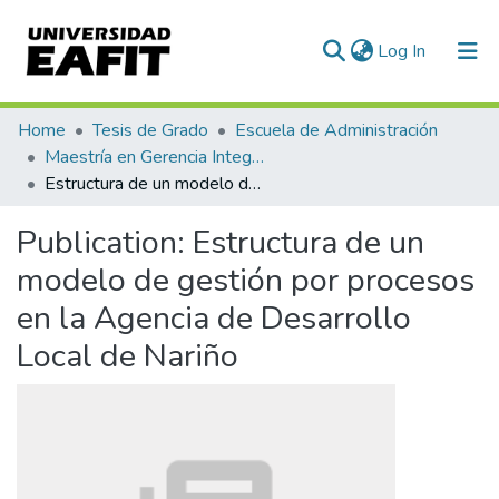
(current)
Log In
Communities & Collections
Home
Tesis de Grado
Escuela de Administración
Maestría en Gerencia Integral por Procesos (tesis)
All of DSpace
Estructura de un modelo de gestión por procesos en la Agencia de Desarrollo Local de Nariño
Statistics
Publication:
Estructura de un
modelo de gestión por procesos
en la Agencia de Desarrollo
Local de Nariño