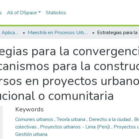
s
All of DSpace
Statistics
Escuela de Ciencias Aplicadas e Ingeniería
Maestría en Procesos Urbanos y Ambientales (tesis)
egias para la convergenc
anismos para la construc
rsos en proyectos urbano
tucional o comunitaria
Keywords
Comunes urbanos
,
Teoría urbana
,
Derecho a la ciudad
,
B
colectivas
,
Proyectos urbanos - Lima (Perú)
,
Proyectos u
Gestión urbana