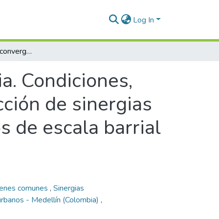
Log In
Estrategias para la convergencia. Condiciones, capacidades y mecanismos para la construcción de sinergias entre actores diversos en proyectos urbanos de escala barrial de iniciativa institucional o comunitaria
ia. Condiciones,
ción de sinergias
s de escala barrial
ienes comunes
,
Sinergias
rbanos - Medellín (Colombia)
,