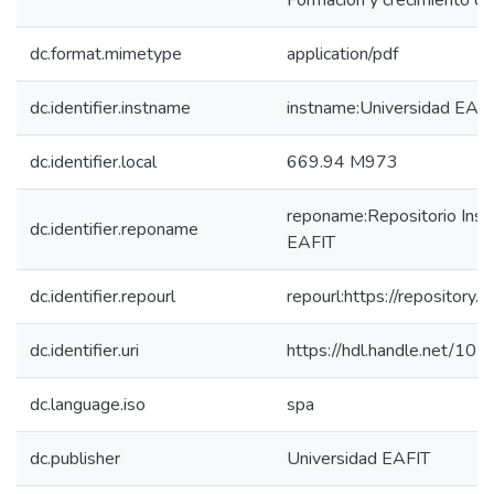
Formación y crecimiento de
dc.format.mimetype
application/pdf
dc.identifier.instname
instname:Universidad EAF
dc.identifier.local
669.94 M973
reponame:Repositorio Insti
dc.identifier.reponame
EAFIT
dc.identifier.repourl
repourl:https://repository.e
dc.identifier.uri
https://hdl.handle.net/10
dc.language.iso
spa
dc.publisher
Universidad EAFIT