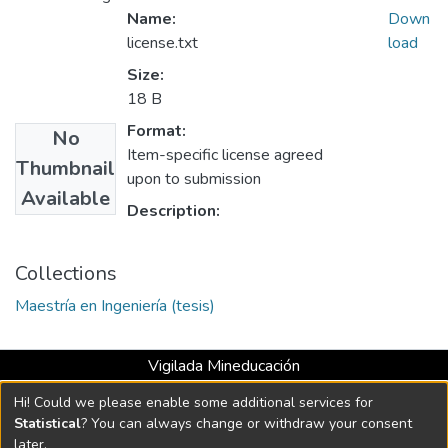
Name:
Down
license.txt
load
Size:
18 B
Format:
No
Item-specific license agreed
Thumbnail
upon to submission
Available
Description:
Collections
Maestría en Ingeniería (tesis)
Vigilada Mineducación
Universidad con Acreditación Institucional hasta 2026 -
Hi! Could we please enable some additional services for
Resolución MEN 2158 de 2018
Statistical
? You can always change or withdraw your consent
later.