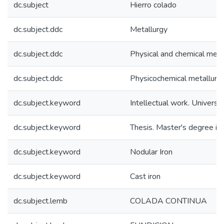
dc.subject
Hierro colado
dc.subject.ddc
Metallurgy
dc.subject.ddc
Physical and chemical meta
dc.subject.ddc
Physicochemical metallurg
dc.subject.keyword
Intellectual work. Univers
dc.subject.keyword
Thesis. Master's degree in
dc.subject.keyword
Nodular Iron
dc.subject.keyword
Cast iron
dc.subject.lemb
COLADA CONTINUA