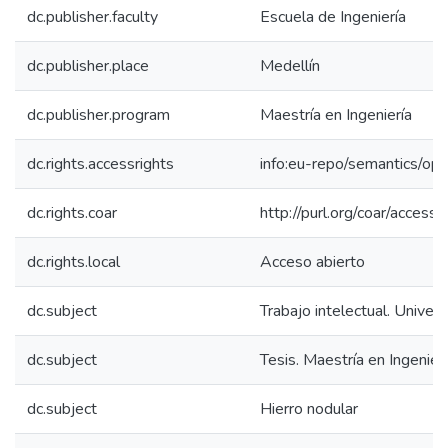
dc.publisher.faculty
Escuela de Ingeniería
dc.publisher.place
Medellín
dc.publisher.program
Maestría en Ingeniería
dc.rights.accessrights
info:eu-repo/semantics/op
dc.rights.coar
http://purl.org/coar/access_
dc.rights.local
Acceso abierto
dc.subject
Trabajo intelectual. Univer
dc.subject
Tesis. Maestría en Ingenier
dc.subject
Hierro nodular