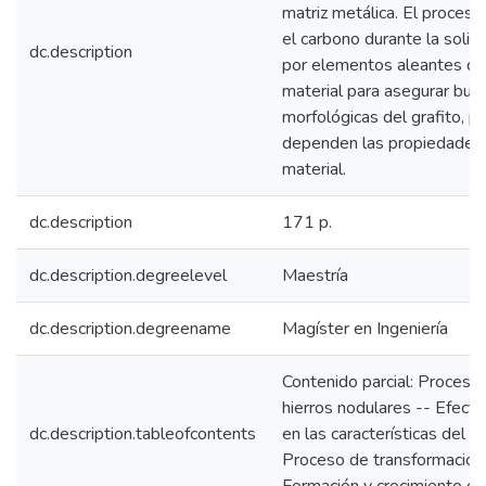
matriz metálica. El proceso
el carbono durante la solid
dc.description
por elementos aleantes que
material para asegurar buen
morfológicas del grafito, p
dependen las propiedades 
material.
dc.description
171 p.
dc.description.degreelevel
Maestría
dc.description.degreename
Magíster en Ingeniería
Contenido parcial: Proceso 
hierros nodulares -- Efect
dc.description.tableofcontents
en las características del hi
Proceso de transformación 