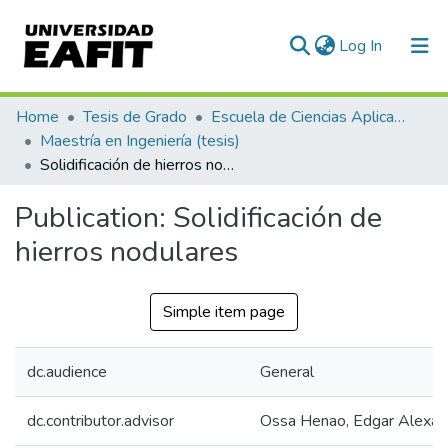
(current)
Log In
Communities & Collections
Home
Tesis de Grado
Escuela de Ciencias Aplicadas e Ingeniería
Maestría en Ingeniería (tesis)
All of DSpace
Solidificación de hierros nodulares
Statistics
Publication:
Solidificación de
hierros nodulares
Simple item page
dc.audience
General
dc.contributor.advisor
Ossa Henao, Edgar Alexan