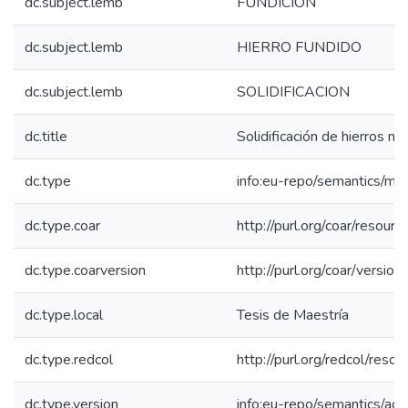
dc.subject.lemb
FUNDICION
dc.subject.lemb
HIERRO FUNDIDO
dc.subject.lemb
SOLIDIFICACION
dc.title
Solidificación de hierros no
dc.type
info:eu-repo/semantics/ma
dc.type.coar
http://purl.org/coar/resour
dc.type.coarversion
http://purl.org/coar/vers
dc.type.local
Tesis de Maestría
dc.type.redcol
http://purl.org/redcol/res
dc.type.version
info:eu-repo/semantics/ac