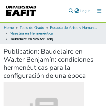
(current)
Log In
Communities & Collections
Home
Tesis de Grado
Escuela de Artes y Humanidades
Maestría en Hermenéutica Literaria (tesis)
All of DSpace
Baudelaire en Walter Benjamín: condiciones hermenéuticas para la configuración de una época
Statistics
Publication:
Baudelaire en
Walter Benjamín: condiciones
hermenéuticas para la
configuración de una época