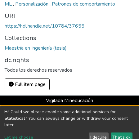
ML
,
Personalización
,
Patrones de comportamiento
URI
https://hdl.handle.net/10784/37655
Collections
Maestría en Ingeniería (tesis)
dc.rights
Todos los derechos reservados
Full item page
Vigilada Mineducación
Universidad con Acreditación Institucional hasta 2026 -
Hi! Could we please enable some additional services for
Resolución MEN 2158 de 2018
Statistical
? You can always change or withdraw your consent
later.
DSpace software
copyright © 2002-2026
LYRASIS
Let me choose
I decline
That's ok