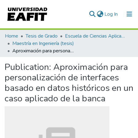
(current)
Log In
Communities & Collections
Home
Tesis de Grado
Escuela de Ciencias Aplicadas e Ingeniería
Maestría en Ingeniería (tesis)
All of DSpace
Aproximación para personalización de interfaces basado en datos históricos en un caso aplicado de la banca
Statistics
Publication:
Aproximación para
personalización de interfaces
basado en datos históricos en un
caso aplicado de la banca