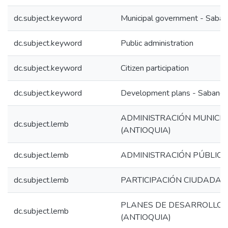
dc.subject.keyword
Municipal government - Saban
dc.subject.keyword
Public administration
dc.subject.keyword
Citizen participation
dc.subject.keyword
Development plans - Sabaneta
ADMINISTRACIÓN MUNICIP
dc.subject.lemb
(ANTIOQUIA)
dc.subject.lemb
ADMINISTRACIÓN PÚBLICA
dc.subject.lemb
PARTICIPACIÓN CIUDADA
PLANES DE DESARROLLO 
dc.subject.lemb
(ANTIOQUIA)