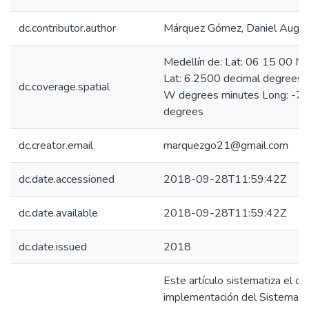
dc.contributor.author
Márquez Gómez, Daniel Augu
Medellín de: Lat: 06 15 00 N
Lat: 6.2500 decimal degrees
dc.coverage.spatial
W degrees minutes Long: -75
degrees
dc.creator.email
marquezgo21@gmail.com
dc.date.accessioned
2018-09-28T11:59:42Z
dc.date.available
2018-09-28T11:59:42Z
dc.date.issued
2018
Este artículo sistematiza el di
implementación del Sistema L