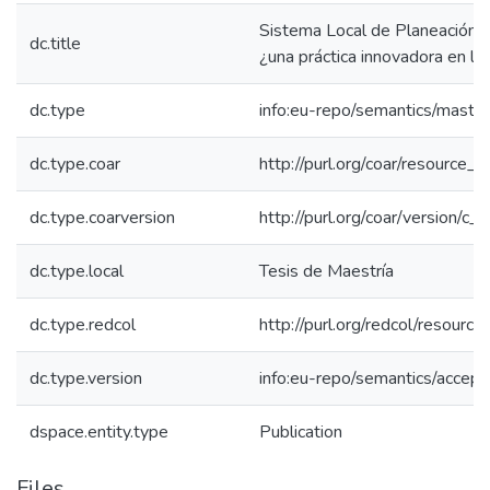
Sistema Local de Planeación 
dc.title
¿una práctica innovadora en la
dc.type
info:eu-repo/semantics/maste
dc.type.coar
http://purl.org/coar/resource_
dc.type.coarversion
http://purl.org/coar/version/
dc.type.local
Tesis de Maestría
dc.type.redcol
http://purl.org/redcol/resourc
dc.type.version
info:eu-repo/semantics/accep
dspace.entity.type
Publication
Files