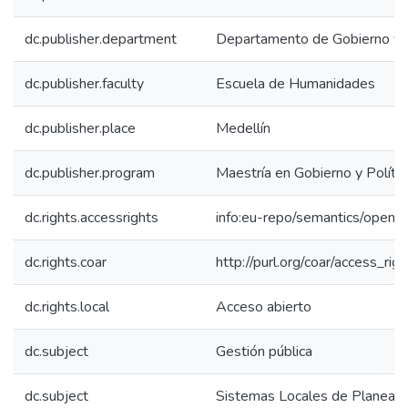
dc.publisher.department
Departamento de Gobierno y Ci
dc.publisher.faculty
Escuela de Humanidades
dc.publisher.place
Medellín
dc.publisher.program
Maestría en Gobierno y Polític
dc.rights.accessrights
info:eu-repo/semantics/openA
dc.rights.coar
http://purl.org/coar/access_rig
dc.rights.local
Acceso abierto
dc.subject
Gestión pública
dc.subject
Sistemas Locales de Planeaci