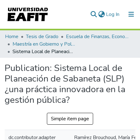
(current)
Log In
Communities & Collections
Home
Tesis de Grado
Escuela de Finanzas, Economía y Gobierno
Maestría en Gobierno y Políticas Públicas (tesis)
All of DSpace
Sistema Local de Planeación de Sabaneta (SLP) ¿una práctica innovadora en la gestión pública?
Statistics
Publication:
Sistema Local de
Planeación de Sabaneta (SLP)
¿una práctica innovadora en la
gestión pública?
Simple item page
dc.contributor.adapter
Ramírez Brouchoud, María Fer