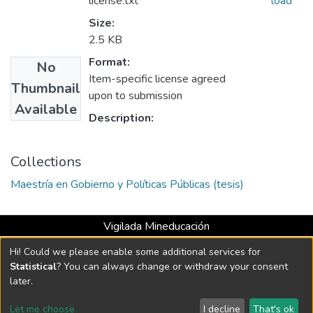
license.txt
load
Size:
2.5 KB
Format:
No
Item-specific license agreed
Thumbnail
upon to submission
Available
Description:
Collections
Maestría en Gobierno y Políticas Públicas (tesis)
Vigilada Mineducación
Universidad con Acreditación Institucional hasta 2026 -
Hi! Could we please enable some additional services for
Resolución MEN 2158 de 2018
Statistical
? You can always change or withdraw your consent
later.
DSpace software
copyright © 2002-2026
LYRASIS
Let me choose
I decline
That's ok