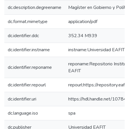
dc.description.degreename
Magíster en Gobierno y Polític
dc.format.mimetype
application/pdf
dc.identifier.ddc
352.34 M939
dc.identifier.instname
instname:Universidad EAFIT
reponame:Repositorio Instituc
dc.identifier.reponame
EAFIT
dc.identifier.repourl
repourl:https://repository.eafit
dc.identifier.uri
https://hdl.handle.net/1078
dc.language.iso
spa
dc.publisher
Universidad EAFIT