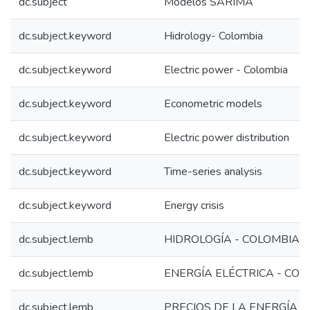
dc.subject
Modelos SARIMA
dc.subject.keyword
Hidrology- Colombia
dc.subject.keyword
Electric power - Colombia
dc.subject.keyword
Econometric models
dc.subject.keyword
Electric power distribution
dc.subject.keyword
Time-series analysis
dc.subject.keyword
Energy crisis
dc.subject.lemb
HIDROLOGÍA - COLOMBIA
dc.subject.lemb
ENERGÍA ELÉCTRICA - CO
dc.subject.lemb
PRECIOS DE LA ENERGÍA