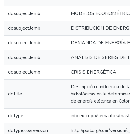
dc.subject.lemb
MODELOS ECONOMÉTRICO
dc.subject.lemb
DISTRIBUCIÓN DE ENERGÍA
dc.subject.lemb
DEMANDA DE ENERGÍA EL
dc.subject.lemb
ANÁLISIS DE SERIES DE T
dc.subject.lemb
CRISIS ENERGÉTICA
Descripción e influencia de las
dc.title
hidrológicas en la determinaci
de energía eléctrica en Colomb
dc.type
info:eu-repo/semantics/maste
dc.type.coarversion
http://purl.org/coar/version/