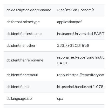
dc.description.degreename
Magíster en Economía
dc.format.mimetype
application/pdf
dc.identifier.instname
instname:Universidad EAFIT
dc.identifier.other
333.7932CDT686
reponame:Repositorio Instituc
dc.identifier.reponame
EAFIT
dc.identifier.repourl
repourl:https://repository.eafit
dc.identifier.uri
https://hdl.handle.net/10784
dc.language.iso
spa