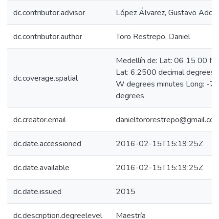
dc.contributor.advisor
López Álvarez, Gustavo Adolf
dc.contributor.author
Toro Restrepo, Daniel
Medellín de: Lat: 06 15 00 N
Lat: 6.2500 decimal degrees
dc.coverage.spatial
W degrees minutes Long: -75
degrees
dc.creator.email
danieltororestrepo@gmail.co
dc.date.accessioned
2016-02-15T15:19:25Z
dc.date.available
2016-02-15T15:19:25Z
dc.date.issued
2015
dc.description.degreelevel
Maestría