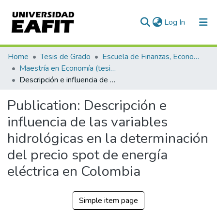
(current)
Log In
Communities & Collections
Home
Tesis de Grado
Escuela de Finanzas, Economía y Gobierno
Maestría en Economía (tesis)
All of DSpace
Descripción e influencia de las variables hidrológicas en la determinación del precio spot de energía eléctrica en Colombia
Statistics
Publication:
Descripción e
influencia de las variables
hidrológicas en la determinación
del precio spot de energía
eléctrica en Colombia
Simple item page