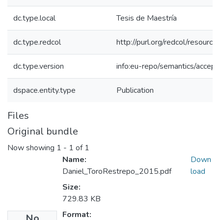
dc.type.local
Tesis de Maestría
dc.type.redcol
http://purl.org/redcol/resourc
dc.type.version
info:eu-repo/semantics/accep
dspace.entity.type
Publication
Files
Original bundle
Now showing
1 - 1 of 1
Name:
Down
Daniel_ToroRestrepo_2015.pdf
load
Size:
729.83 KB
Format:
No