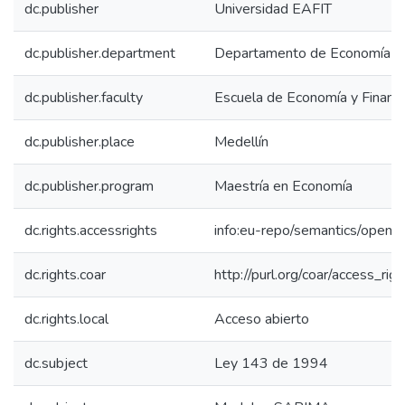
dc.publisher
Universidad EAFIT
dc.publisher.department
Departamento de Economía
dc.publisher.faculty
Escuela de Economía y Finanz
dc.publisher.place
Medellín
dc.publisher.program
Maestría en Economía
dc.rights.accessrights
info:eu-repo/semantics/openA
dc.rights.coar
http://purl.org/coar/access_rig
dc.rights.local
Acceso abierto
dc.subject
Ley 143 de 1994