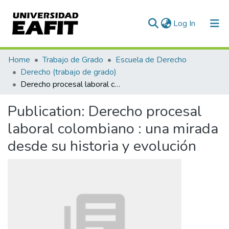
(current)
Log In
Communities & Collections
Home
Trabajo de Grado
Escuela de Derecho
Derecho (trabajo de grado)
All of DSpace
Derecho procesal laboral colombiano : una mirada desde su historia y evolución
Statistics
Publication:
Derecho procesal
laboral colombiano : una mirada
desde su historia y evolución