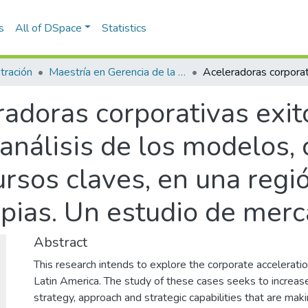
s
All of DSpace
Statistics
tración
Maestría en Gerencia de la Innovación y el Conocimiento (tesis)
adoras corporativas exit
 análisis de los modelos,
ursos claves, en una regi
pias. Un estudio de mer
Abstract
This research intends to explore the corporate accelerati
Latin America. The study of these cases seeks to increas
strategy, approach and strategic capabilities that are mak