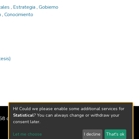
cales
,
Estrategia
,
Gobierno
n
,
Conocimiento
tesis)
Hi! Could we please enable some additional services for
Statistical
? You can always change or withdraw your
2158 de 2018
consent later.
Let me choose
I decline
That's ok