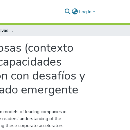
Log In
Aceleradoras corporativas exitosas (contexto latinoamericano) : análisis de los modelos, capacidades estratégicas y recursos claves, en una región con desafíos y complejidades propias. Un estudio de mercado emergente
osas (contexto
 capacidades
ón con desafíos y
cado emergente
on models of leading companies in
e readers' understanding of the
ing these corporate accelerators