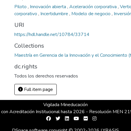
Piloto
,
Innovación abierta
,
Aceleración corporativa
,
Verti
corporativo
,
Incertidumbre
,
Modelo de negocio
,
Inversió
URI
https://hdl.handle.net/10784/33714
Collections
Maestría en Gerencia de la Innovación y el Conocimiento (
dc.rights
Todos los derechos reservados
Full item page
Vigilada Mineducación
 con Acreditación Institucional hasta 2026 - Resolución MEN 
DSpace software
copyright © 2002-2026
LYRASIS