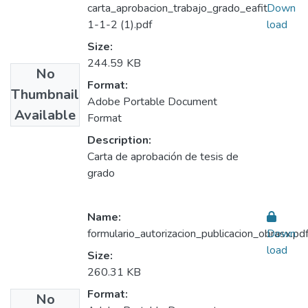
carta_aprobacion_trabajo_grado_eafit
Down
1-1-2 (1).pdf
load
Size:
244.59 KB
No
Format:
Thumbnail
Adobe Portable Document
Available
Format
Description:
Carta de aprobación de tesis de
grado
Name:
formulario_autorizacion_publicacion_obrasx.pd
Down
load
Size:
260.31 KB
Format:
No