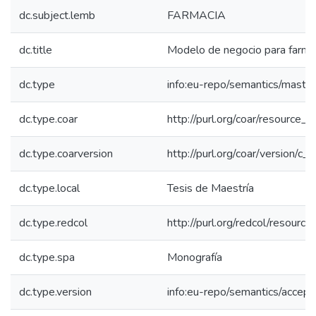
dc.subject.lemb
FARMACIA
dc.title
Modelo de negocio para farma
dc.type
info:eu-repo/semantics/maste
dc.type.coar
http://purl.org/coar/resource_
dc.type.coarversion
http://purl.org/coar/version/
dc.type.local
Tesis de Maestría
dc.type.redcol
http://purl.org/redcol/resourc
dc.type.spa
Monografía
dc.type.version
info:eu-repo/semantics/accep