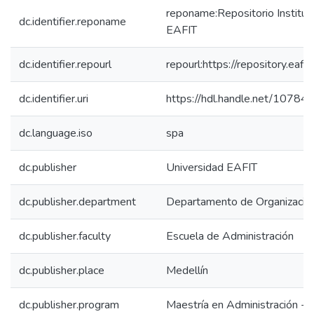
reponame:Repositorio Instituc
dc.identifier.reponame
EAFIT
dc.identifier.repourl
repourl:https://repository.eafit
dc.identifier.uri
https://hdl.handle.net/1078
dc.language.iso
spa
dc.publisher
Universidad EAFIT
dc.publisher.department
Departamento de Organización
dc.publisher.faculty
Escuela de Administración
dc.publisher.place
Medellín
dc.publisher.program
Maestría en Administración -