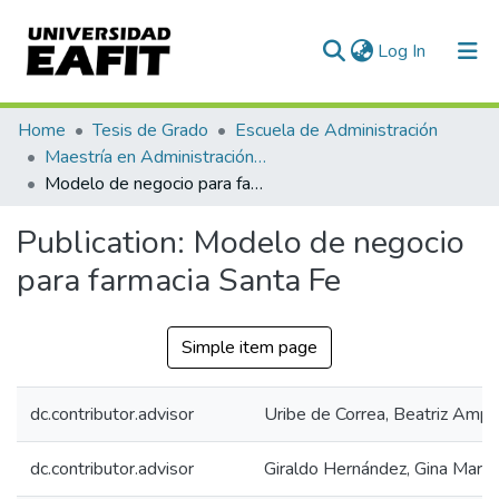
(current)
Log In
Communities & Collections
Home
Tesis de Grado
Escuela de Administración
Maestría en Administración - MBA (tesis)
All of DSpace
Modelo de negocio para farmacia Santa Fe
Statistics
Publication:
Modelo de negocio
para farmacia Santa Fe
Simple item page
dc.contributor.advisor
Uribe de Correa, Beatriz Ampa
dc.contributor.advisor
Giraldo Hernández, Gina María