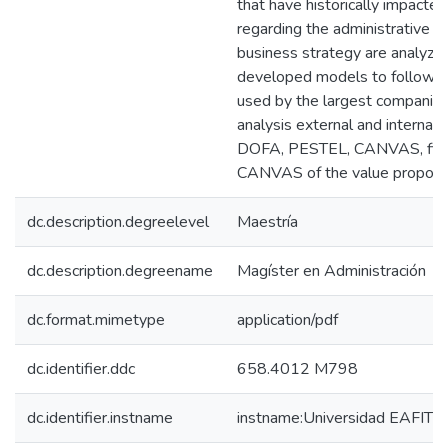
that have historically impact
regarding the administrative i
business strategy are analyze
developed models to follow th
used by the largest companies 
analysis external and internal 
DOFA, PESTEL, CANVAS, five 
CANVAS of the value propositi
dc.description.degreelevel
Maestría
dc.description.degreename
Magíster en Administración
dc.format.mimetype
application/pdf
dc.identifier.ddc
658.4012 M798
dc.identifier.instname
instname:Universidad EAFIT