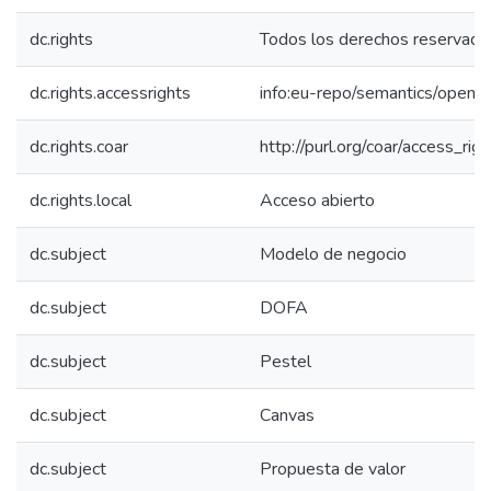
dc.rights
Todos los derechos reservado
dc.rights.accessrights
info:eu-repo/semantics/openA
dc.rights.coar
http://purl.org/coar/access_rig
dc.rights.local
Acceso abierto
dc.subject
Modelo de negocio
dc.subject
DOFA
dc.subject
Pestel
dc.subject
Canvas
dc.subject
Propuesta de valor