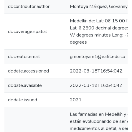
dc.contributor.author
Montoya Márquez, Giovanny
Medellín de: Lat: 06 15 00 N
Lat: 6.2500 decimal degrees
dc.coverage.spatial
W degrees minutes Long: -75
degrees
dc.creator.email
gmontoyam1@eafit.edu.co
dc.date.accessioned
2022-03-18T16:54:04Z
dc.date.available
2022-03-18T16:54:04Z
dc.date.issued
2021
Las farmacias en Medellín y en
están evolucionando de ser d
medicamentos al detal, a ser