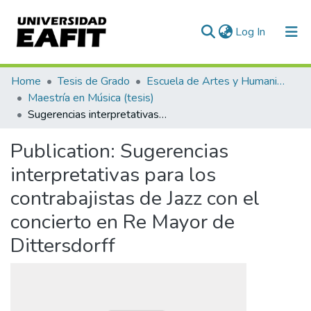
(current)
Log In
Communities & Collections
Home
Tesis de Grado
Escuela de Artes y Humanidades
Maestría en Música (tesis)
All of DSpace
Sugerencias interpretativas para los contrabajistas de Jazz con el concierto en Re Mayor de Dittersdorff
Statistics
Publication:
Sugerencias
interpretativas para los
contrabajistas de Jazz con el
concierto en Re Mayor de
Dittersdorff