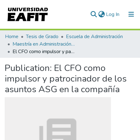
(current)
Log In
Communities & Collections
Home
Tesis de Grado
Escuela de Administración
Maestría en Administración - MBA (tesis)
All of DSpace
El CFO como impulsor y patrocinador de los asuntos ASG en la compañía
Statistics
Publication:
El CFO como
impulsor y patrocinador de los
asuntos ASG en la compañía