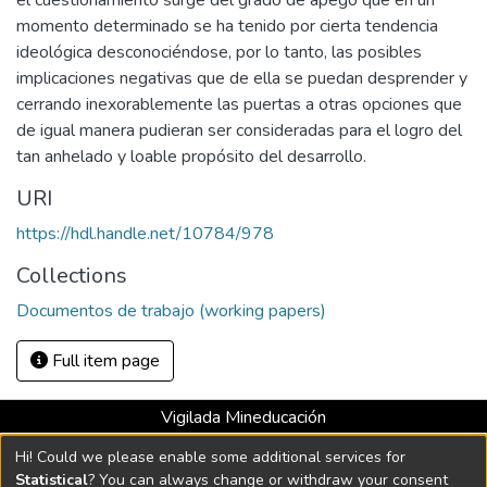
el cuestionamiento surge del grado de apego que en un
momento determinado se ha tenido por cierta tendencia
ideológica desconociéndose, por lo tanto, las posibles
implicaciones negativas que de ella se puedan desprender y
cerrando inexorablemente las puertas a otras opciones que
de igual manera pudieran ser consideradas para el logro del
tan anhelado y loable propósito del desarrollo.
URI
https://hdl.handle.net/10784/978
Collections
Documentos de trabajo (working papers)
Full item page
Vigilada Mineducación
Universidad con Acreditación Institucional hasta 2026 -
Hi! Could we please enable some additional services for
Resolución MEN 2158 de 2018
Statistical
? You can always change or withdraw your consent