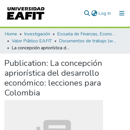
(current)
Log In
Communities & Collections
Home
Investigación
Escuela de Finanzas, Economía y Gobierno
Valor Público EAFIT
Documentos de trabajo (working papers)
All of DSpace
La concepción apriorística del desarrollo económico: lecciones para Colombia
Statistics
Publication:
La concepción
apriorística del desarrollo
económico: lecciones para
Colombia