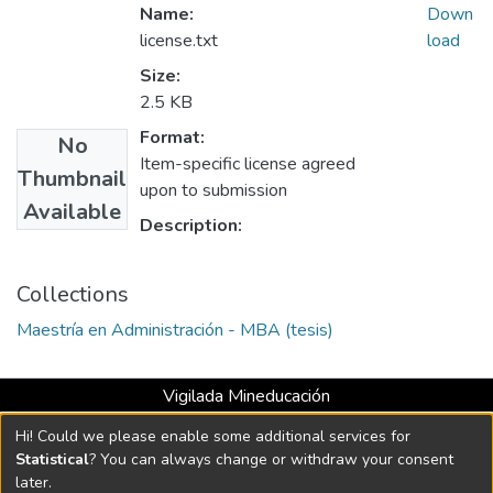
Name:
Down
license.txt
load
Size:
2.5 KB
Format:
No
Item-specific license agreed
Thumbnail
upon to submission
Available
Description:
Collections
Maestría en Administración - MBA (tesis)
Vigilada Mineducación
Universidad con Acreditación Institucional hasta 2026 -
Hi! Could we please enable some additional services for
Resolución MEN 2158 de 2018
Statistical
? You can always change or withdraw your consent
later.