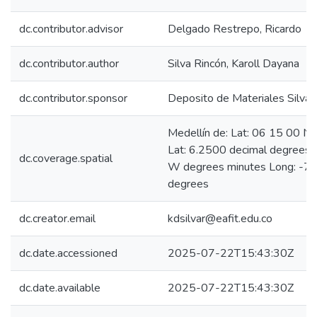
dc.contributor.advisor
Delgado Restrepo, Ricardo
dc.contributor.author
Silva Rincón, Karoll Dayana
dc.contributor.sponsor
Deposito de Materiales Silva
Medellín de: Lat: 06 15 00 N
Lat: 6.2500 decimal degrees
dc.coverage.spatial
W degrees minutes Long: -75
degrees
dc.creator.email
kdsilvar@eafit.edu.co
dc.date.accessioned
2025-07-22T15:43:30Z
dc.date.available
2025-07-22T15:43:30Z