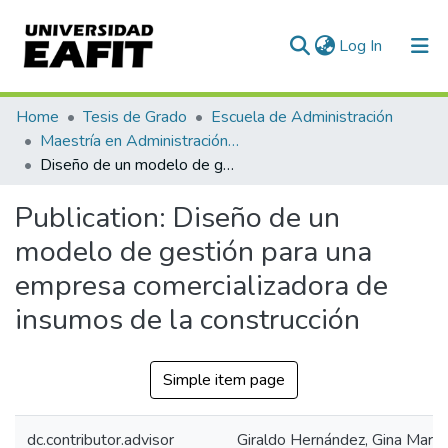
(current)
Log In
Communities & Collections
Home
Tesis de Grado
Escuela de Administración
Maestría en Administración - MBA (tesis)
All of DSpace
Diseño de un modelo de gestión para una empresa comercializadora de insumos de la construcción
Statistics
Publication:
Diseño de un
modelo de gestión para una
empresa comercializadora de
insumos de la construcción
Simple item page
dc.contributor.advisor
Giraldo Hernández, Gina María