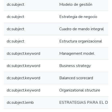
dc.subject
Modelo de gestión
dc.subject
Estrategia de negocio
dc.subject
Cuadro de mando integral
dc.subject
Estructura organizacional
dc.subject.keyword
Management model
dc.subject.keyword
Business strategy
dc.subject.keyword
Balanced scorecard
dc.subject.keyword
Organizational structure
dc.subject.lemb
ESTRATEGIAS PARA EL D