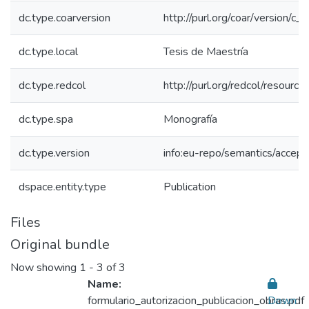
dc.type.coarversion
http://purl.org/coar/version/
dc.type.local
Tesis de Maestría
dc.type.redcol
http://purl.org/redcol/resourc
dc.type.spa
Monografía
dc.type.version
info:eu-repo/semantics/accep
dspace.entity.type
Publication
Files
Original bundle
Now showing
1 - 3 of 3
Name:
formulario_autorizacion_publicacion_obras.pdf
Down