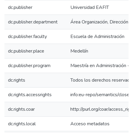
dc.publisher
Universidad EAFIT
dc.publisher.department
Área Organización, Dirección y
dc.publisher.faculty
Escuela de Administración
dc.publisher.place
Medellín
dc.publisher.program
Maestría en Administración -
dc.rights
Todos los derechos reservado
dc.rights.accessrights
info:eu-repo/semantics/close
dc.rights.coar
http://purl.org/coar/access_rig
dc.rights.local
Acceso metadatos