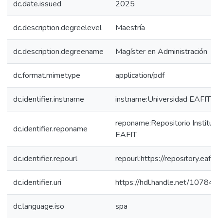
dc.date.issued
2025
dc.description.degreelevel
Maestría
dc.description.degreename
Magíster en Administración
dc.format.mimetype
application/pdf
dc.identifier.instname
instname:Universidad EAFIT
reponame:Repositorio Instituc
dc.identifier.reponame
EAFIT
dc.identifier.repourl
repourl:https://repository.eafit
dc.identifier.uri
https://hdl.handle.net/1078
dc.language.iso
spa