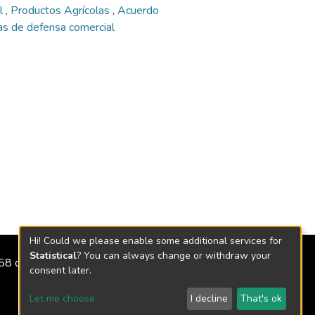
al
,
Productos Agrícolas
,
Acuerdo
s de defensa comercial
Hi! Could we please enable some additional services for
Statistical
? You can always change or withdraw your
2158 de 2018
consent later.
Let me choose
I decline
That's ok