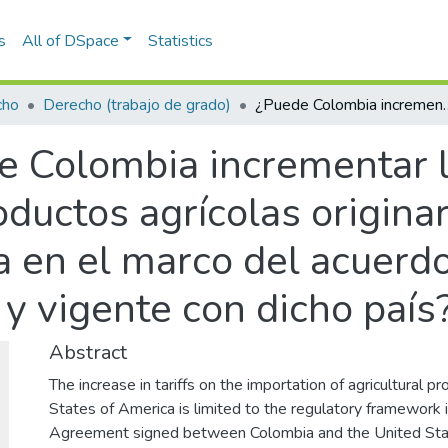
s
All of DSpace
Statistics
cho
Derecho (trabajo de grado)
¿Puede Colombia incrementar los aranceles a la importación de productos agrícolas originarios 
e Colombia incrementar l
ductos agrícolas originar
 en el marco del acuerd
 y vigente con dicho país
Abstract
The increase in tariffs on the importation of agricultural pr
States of America is limited to the regulatory framework 
Agreement signed between Colombia and the United Stat