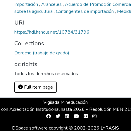
Importación
,
Aranceles
,
Acuerdo de Promoción Comerci
sobre la agricultura
,
Contingentes de importación
,
Medida
URI
https://hdl.handle.net/10784/31796
Collections
Derecho (trabajo de grado)
dc.rights
Todos los derechos reservados
Full item page
Vigilada Mineducación
 con Acreditación Institucional hasta 2026 - Resolución MEN 
DSpace software
copyright © 2002-2026
LYRASIS