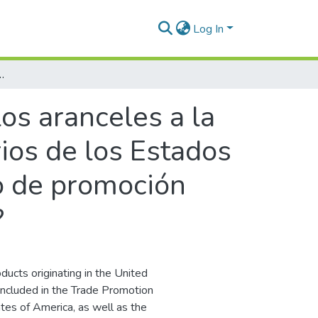
Log In
de los Estados Unidos de América en el marco del acuerdo de promoción comercial suscrito y vigente con dicho país?
os aranceles a la
ios de los Estados
o de promoción
?
oducts originating in the United
included in the Trade Promotion
es of America, as well as the