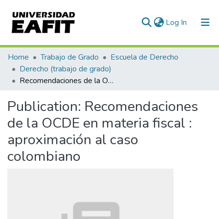
(current)
Log In
Communities & Collections
Home
Trabajo de Grado
Escuela de Derecho
Derecho (trabajo de grado)
All of DSpace
Recomendaciones de la OCDE en materia fiscal : aproximación al caso colombiano
Statistics
Publication:
Recomendaciones
de la OCDE en materia fiscal :
aproximación al caso
colombiano