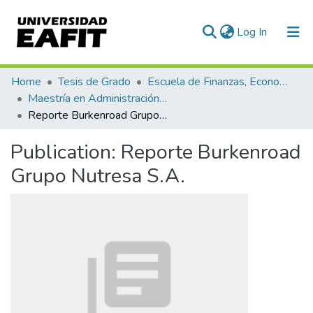
(current)
Log In
Communities & Collections
Home
Tesis de Grado
Escuela de Finanzas, Economía y Gobierno
Maestría en Administración Financiera (tesis)
All of DSpace
Reporte Burkenroad Grupo Nutresa S.A.
Statistics
Publication:
Reporte Burkenroad
Grupo Nutresa S.A.