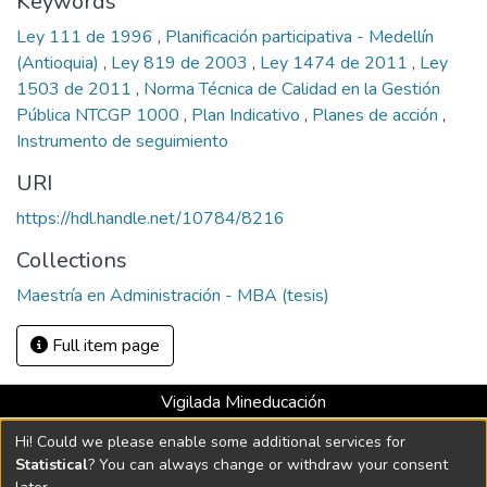
Keywords
Ley 111 de 1996
,
Planificación participativa - Medellín
(Antioquia)
,
Ley 819 de 2003
,
Ley 1474 de 2011
,
Ley
1503 de 2011
,
Norma Técnica de Calidad en la Gestión
Pública NTCGP 1000
,
Plan Indicativo
,
Planes de acción
,
Instrumento de seguimiento
URI
https://hdl.handle.net/10784/8216
Collections
Maestría en Administración - MBA (tesis)
Full item page
Vigilada Mineducación
Universidad con Acreditación Institucional hasta 2026 -
Hi! Could we please enable some additional services for
Resolución MEN 2158 de 2018
Statistical
? You can always change or withdraw your consent