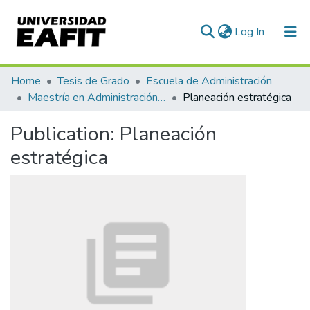
(current)
Log In
Communities & Collections
Home
Tesis de Grado
Escuela de Administración
Maestría en Administración - MBA (tesis)
Planeación estratégica
All of DSpace
Publication:
Planeación
Statistics
estratégica