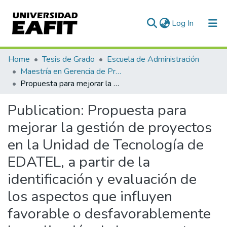
(current)
Log In
Communities & Collections
Home
Tesis de Grado
Escuela de Administración
Maestría en Gerencia de Proyectos (Tesis)
All of DSpace
Propuesta para mejorar la gestión de proyectos en la Unidad de Tecnología de EDATEL, a partir de la identificación y evaluación de los aspectos que influyen favorable o desfavorablemente la realización de los proyectos en la Unidad
Statistics
Publication:
Propuesta para
mejorar la gestión de proyectos
en la Unidad de Tecnología de
EDATEL, a partir de la
identificación y evaluación de
los aspectos que influyen
favorable o desfavorablemente