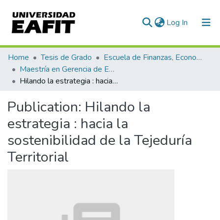
(current)
Log In
Communities & Collections
Home
Tesis de Grado
Escuela de Finanzas, Economía y Gobierno
Maestría en Gerencia de Empresas Sociales para la Innovación Social y el Desarrollo Local (tesis)
All of DSpace
Hilando la estrategia : hacia la sostenibilidad de la Tejeduría Territorial
Statistics
Publication:
Hilando la
estrategia : hacia la
sostenibilidad de la Tejeduría
Territorial