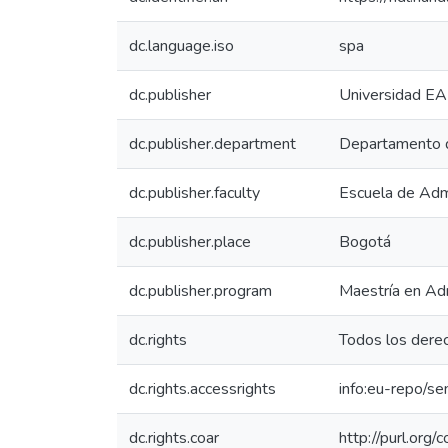
dc.language.iso
spa
dc.publisher
Universidad EA
dc.publisher.department
Departamento d
dc.publisher.faculty
Escuela de Adm
dc.publisher.place
Bogotá
dc.publisher.program
Maestría en Ad
dc.rights
Todos los dere
dc.rights.accessrights
info:eu-repo/s
dc.rights.coar
http://purl.org/