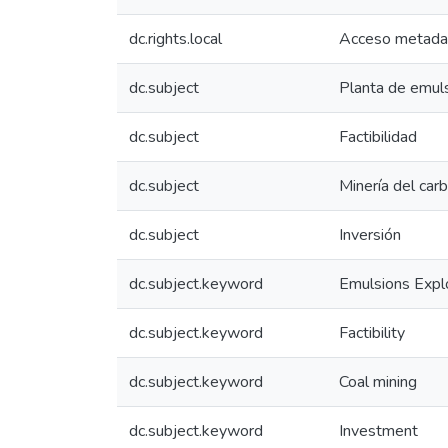
dc.rights.local
Acceso metada
dc.subject
Planta de emul
dc.subject
Factibilidad
dc.subject
Minería del car
dc.subject
Inversión
dc.subject.keyword
Emulsions Expl
dc.subject.keyword
Factibility
dc.subject.keyword
Coal mining
dc.subject.keyword
Investment