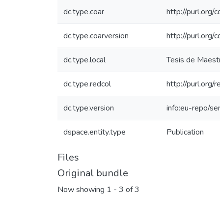
dc.type.coar
http://purl.org
dc.type.coarversion
http://purl.org
dc.type.local
Tesis de Maestr
dc.type.redcol
http://purl.org
dc.type.version
info:eu-repo/s
dspace.entity.type
Publication
Files
Original bundle
Now showing
1 - 3 of 3