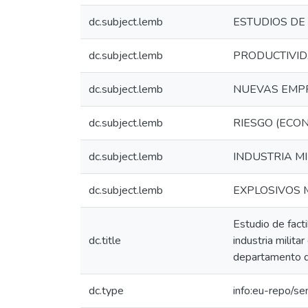
dc.subject.lemb
ESTUDIOS DE 
dc.subject.lemb
PRODUCTIVID
dc.subject.lemb
NUEVAS EMP
dc.subject.lemb
RIESGO (ECO
dc.subject.lemb
INDUSTRIA MI
dc.subject.lemb
EXPLOSIVOS 
Estudio de fact
dc.title
industria milita
departamento d
dc.type
info:eu-repo/s