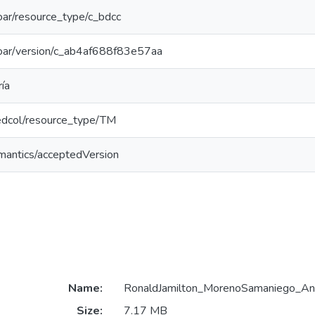
/coar/resource_type/c_bdcc
/coar/version/c_ab4af688f83e57aa
ía
/redcol/resource_type/TM
emantics/acceptedVersion
Name:
RonaldJamilton_MorenoSamaniego_An
Size:
7.17 MB