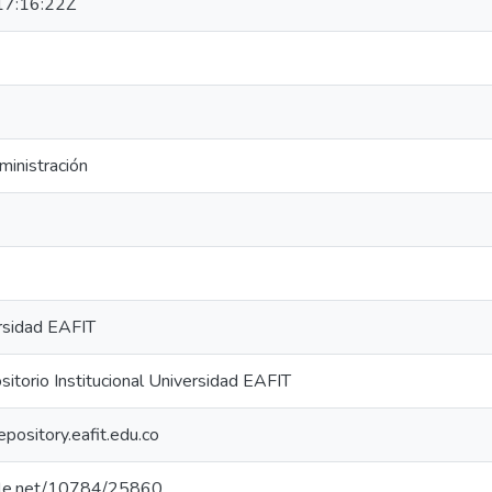
7:16:22Z
ministración
rsidad EAFIT
torio Institucional Universidad EAFIT
repository.eafit.edu.co
ndle.net/10784/25860