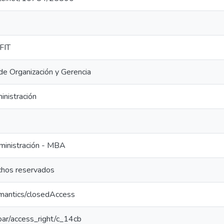
FIT
e Organización y Gerencia
inistración
ministración - MBA
chos reservados
emantics/closedAccess
coar/access_right/c_14cb