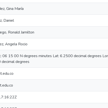
ez, Gina María
, Daniel
go, Ronald Jamilton
ez, Angela Rocio
at: 06 15 00 N degrees minutes Lat: 6.2500 decimal degrees L
 decimal degrees
t.edu.co
t.edu.co
7:16:22Z