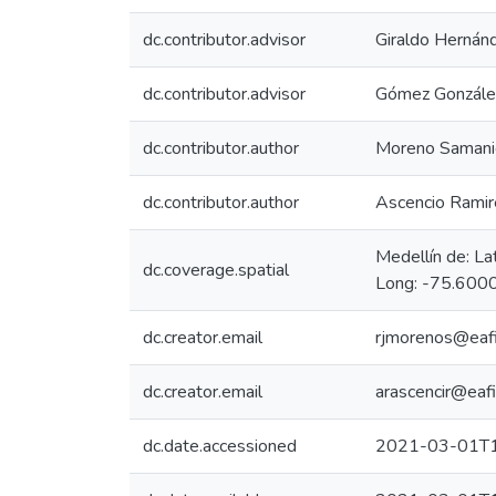
dc.contributor.advisor
Giraldo Hernánd
dc.contributor.advisor
Gómez González
dc.contributor.author
Moreno Samanie
dc.contributor.author
Ascencio Ramir
Medellín de: L
dc.coverage.spatial
Long: -75.6000
dc.creator.email
rjmorenos@eafi
dc.creator.email
arascencir@eafi
dc.date.accessioned
2021-03-01T1