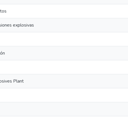
tos
siones explosivas
bón
osives Plant