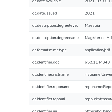
dc.date.available
2021-03-01T1
dc.date.issued
2021
dc.description.degreelevel
Maestría
dc.description.degreename
Magíster en Ad
dc.format.mimetype
application/pdf
dc.identifier.ddc
658.11 M843
dc.identifier.instname
instname:Unive
dc.identifier.reponame
reponame:Reposi
dc.identifier.repourl
repourl:https://
dc.identifier.uri
https://hdl.ha