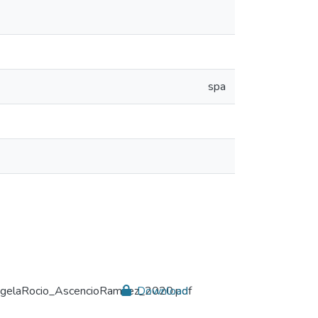
spa
gelaRocio_AscencioRamirez_2020.pdf
Download