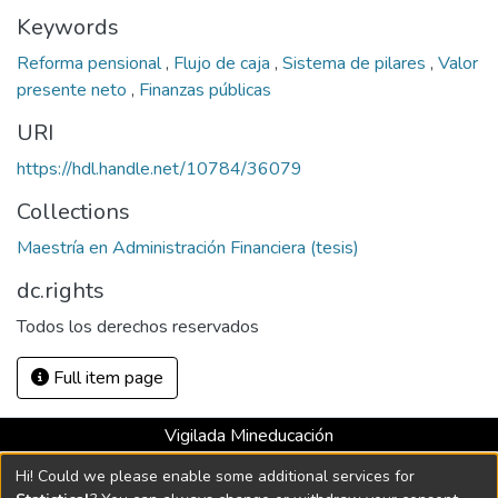
Keywords
Reforma pensional
,
Flujo de caja
,
Sistema de pilares
,
Valor
presente neto
,
Finanzas públicas
URI
https://hdl.handle.net/10784/36079
Collections
Maestría en Administración Financiera (tesis)
dc.rights
Todos los derechos reservados
Full item page
Vigilada Mineducación
Universidad con Acreditación Institucional hasta 2026 -
Hi! Could we please enable some additional services for
Resolución MEN 2158 de 2018