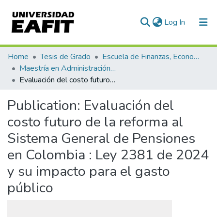
(current)
Log In
Communities & Collections
Home
Tesis de Grado
Escuela de Finanzas, Economía y Gobierno
Maestría en Administración Financiera (tesis)
All of DSpace
Evaluación del costo futuro de la reforma al Sistema General de Pensiones en Colombia : Ley 2381 de 2024 y su impacto para el gasto público
Statistics
Publication:
Evaluación del
costo futuro de la reforma al
Sistema General de Pensiones
en Colombia : Ley 2381 de 2024
y su impacto para el gasto
público