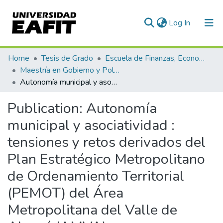
(current)
Log In
Communities & Collections
Home
Tesis de Grado
Escuela de Finanzas, Economía y Gobierno
Maestría en Gobierno y Políticas Públicas (tesis)
All of DSpace
Autonomía municipal y asociatividad : tensiones y retos derivados del Plan Estratégico Metropolitano de Ordenamiento Territorial (PEMOT) del Área Metropolitana del Valle de Aburrá (AMVA)
Statistics
Publication:
Autonomía
municipal y asociatividad :
tensiones y retos derivados del
Plan Estratégico Metropolitano
de Ordenamiento Territorial
(PEMOT) del Área
Metropolitana del Valle de