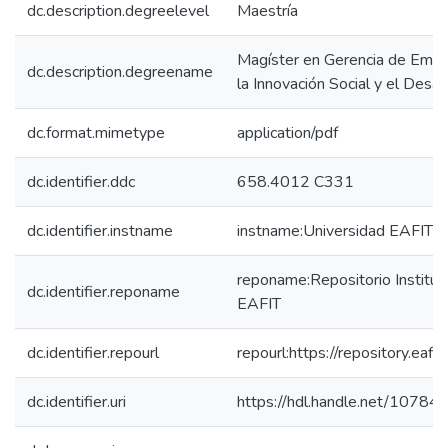
dc.description.degreelevel
Maestría
Magíster en Gerencia de Empr
dc.description.degreename
la Innovación Social y el Desar
dc.format.mimetype
application/pdf
dc.identifier.ddc
658.4012 C331
dc.identifier.instname
instname:Universidad EAFIT
reponame:Repositorio Instituc
dc.identifier.reponame
EAFIT
dc.identifier.repourl
repourl:https://repository.eafit
dc.identifier.uri
https://hdl.handle.net/1078