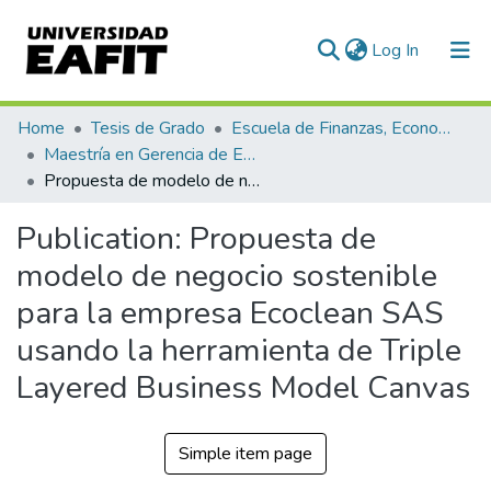
(current)
Log In
Communities & Collections
Home
Tesis de Grado
Escuela de Finanzas, Economía y Gobierno
Maestría en Gerencia de Empresas Sociales para la Innovación Social y el Desarrollo Local (tesis)
All of DSpace
Propuesta de modelo de negocio sostenible para la empresa Ecoclean SAS usando la herramienta de Triple Layered Business Model Canvas
Statistics
Publication:
Propuesta de
modelo de negocio sostenible
para la empresa Ecoclean SAS
usando la herramienta de Triple
Layered Business Model Canvas
Simple item page