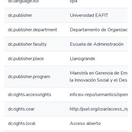
dc.language.iso
spa
dc.publisher
Universidad EAFIT
dc.publisher.department
Departamento de Organización
dc.publisher.faculty
Escuela de Administración
dc.publisher.place
Llanogrande
Maestría en Gerencia de Empr
dc.publisher.program
la Innovación Social y el Desar
dc.rights.accessrights
info:eu-repo/semantics/openA
dc.rights.coar
http://purl.org/coar/access_rig
dc.rights.local
Acceso abierto