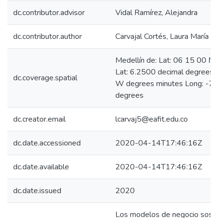
dc.contributor.advisor
Vidal Ramírez, Alejandra
dc.contributor.author
Carvajal Cortés, Laura María
Medellín de: Lat: 06 15 00 N
Lat: 6.2500 decimal degrees
dc.coverage.spatial
W degrees minutes Long: -75
degrees
dc.creator.email
lcarvaj5@eafit.edu.co
dc.date.accessioned
2020-04-14T17:46:16Z
dc.date.available
2020-04-14T17:46:16Z
dc.date.issued
2020
Los modelos de negocio soste