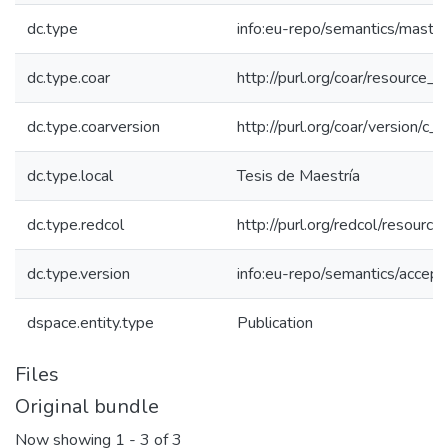
dc.type
info:eu-repo/semantics/maste
dc.type.coar
http://purl.org/coar/resource_
dc.type.coarversion
http://purl.org/coar/version/
dc.type.local
Tesis de Maestría
dc.type.redcol
http://purl.org/redcol/resourc
dc.type.version
info:eu-repo/semantics/accep
dspace.entity.type
Publication
Files
Original bundle
Now showing
1 - 3 of 3