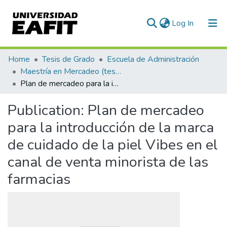
(current)
Log In
Communities & Collections
Home
Tesis de Grado
Escuela de Administración
Maestría en Mercadeo (tesis)
All of DSpace
Plan de mercadeo para la introducción de la marca de cuidado de la piel Vibes en el canal de venta minorista de las farmacias
Statistics
Publication:
Plan de mercadeo
para la introducción de la marca
de cuidado de la piel Vibes en el
canal de venta minorista de las
farmacias