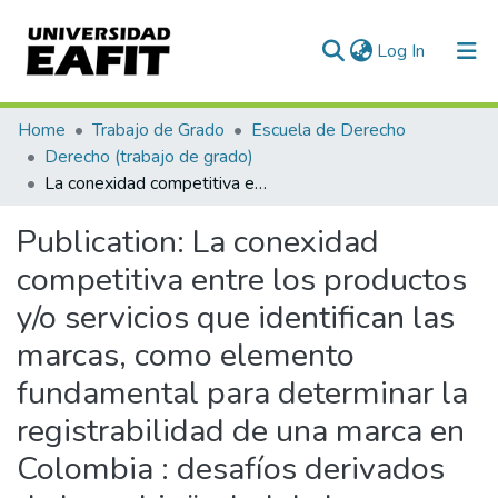
(current)
Log In
Communities & Collections
Home
Trabajo de Grado
Escuela de Derecho
Derecho (trabajo de grado)
All of DSpace
La conexidad competitiva entre los productos y/o servicios que identifican las marcas, como elemento fundamental para determinar la registrabilidad de una marca en Colombia : desafíos derivados de la ambigüedad de la interpretación y la subjetividad de la aplicación de los criterios sustanciales
Statistics
Publication:
La conexidad
competitiva entre los productos
y/o servicios que identifican las
marcas, como elemento
fundamental para determinar la
registrabilidad de una marca en
Colombia : desafíos derivados