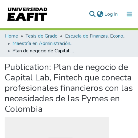
(current)
Log In
Communities & Collections
Home
Tesis de Grado
Escuela de Finanzas, Economía y Gobierno
Maestría en Administración Financiera (tesis)
All of DSpace
Plan de negocio de Capital Lab, Fintech que conecta profesionales financieros con las necesidades de las Pymes en Colombia
Statistics
Publication:
Plan de negocio de
Capital Lab, Fintech que conecta
profesionales financieros con las
necesidades de las Pymes en
Colombia