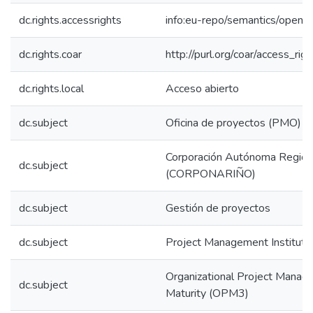
dc.rights.accessrights
info:eu-repo/semantics/openA
dc.rights.coar
http://purl.org/coar/access_rig
dc.rights.local
Acceso abierto
dc.subject
Oficina de proyectos (PMO)
Corporación Autónoma Region
dc.subject
(CORPONARIÑO)
dc.subject
Gestión de proyectos
dc.subject
Project Management Institute
Organizational Project Mana
dc.subject
Maturity (OPM3)