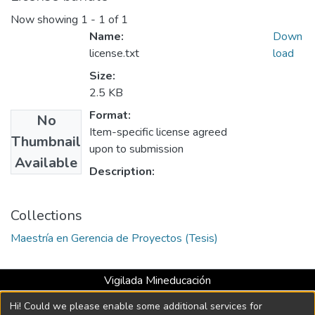
Now showing
1 - 1 of 1
Name:
Down
license.txt
load
Size:
2.5 KB
Format:
No
Item-specific license agreed
Thumbnail
upon to submission
Available
Description:
Collections
Maestría en Gerencia de Proyectos (Tesis)
Vigilada Mineducación
Universidad con Acreditación Institucional hasta 2026 -
Hi! Could we please enable some additional services for
Resolución MEN 2158 de 2018