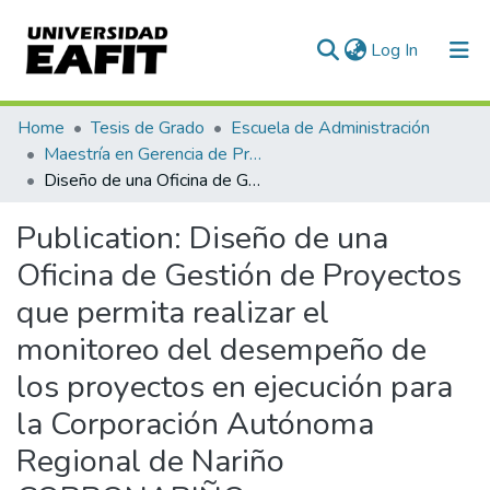
(current)
Log In
Communities & Collections
Home
Tesis de Grado
Escuela de Administración
Maestría en Gerencia de Proyectos (Tesis)
All of DSpace
Diseño de una Oficina de Gestión de Proyectos que permita realizar el monitoreo del desempeño de los proyectos en ejecución para la Corporación Autónoma Regional de Nariño CORPONARIÑO
Statistics
Publication:
Diseño de una
Oficina de Gestión de Proyectos
que permita realizar el
monitoreo del desempeño de
los proyectos en ejecución para
la Corporación Autónoma
Regional de Nariño