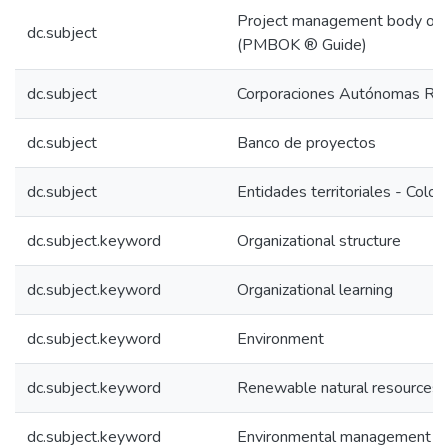
Project management body of
dc.subject
(PMBOK ® Guide)
dc.subject
Corporaciones Autónomas Reg
dc.subject
Banco de proyectos
dc.subject
Entidades territoriales - Colo
dc.subject.keyword
Organizational structure
dc.subject.keyword
Organizational learning
dc.subject.keyword
Environment
dc.subject.keyword
Renewable natural resources
dc.subject.keyword
Environmental management