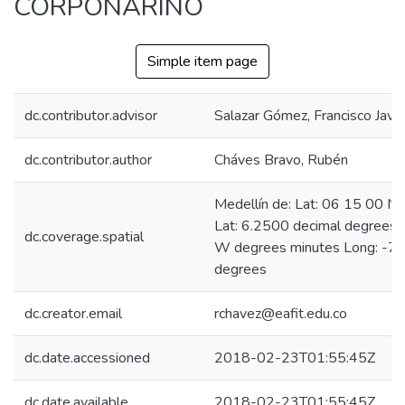
CORPONARIÑO
Simple item page
dc.contributor.advisor
Salazar Gómez, Francisco Javie
dc.contributor.author
Cháves Bravo, Rubén
Medellín de: Lat: 06 15 00 N
Lat: 6.2500 decimal degrees
dc.coverage.spatial
W degrees minutes Long: -75
degrees
dc.creator.email
rchavez@eafit.edu.co
dc.date.accessioned
2018-02-23T01:55:45Z
dc.date.available
2018-02-23T01:55:45Z