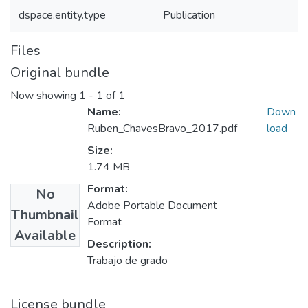
dspace.entity.type
Publication
Files
Original bundle
Now showing
1 - 1 of 1
Name:
Down
Ruben_ChavesBravo_2017.pdf
load
Size:
1.74 MB
Format:
No
Adobe Portable Document
Thumbnail
Format
Available
Description:
Trabajo de grado
License bundle