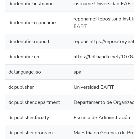
dc.identifier.instname
instname:Universidad EAFIT
reponame:Repositorio Instituc
dc.identifier.reponame
EAFIT
dc.identifier.repourl
repourl:https://repository.eafit
dc.identifier.uri
https://hdl.handle.net/1078
dc.language.iso
spa
dc.publisher
Universidad EAFIT
dc.publisher.department
Departamento de Organización
dc.publisher.faculty
Escuela de Administración
dc.publisher.program
Maestría en Gerencia de Proy