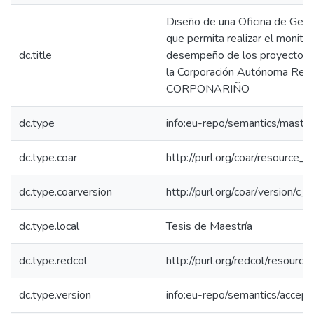
Diseño de una Oficina de Ges
que permita realizar el monito
dc.title
desempeño de los proyectos e
la Corporación Autónoma Regi
CORPONARIÑO
dc.type
info:eu-repo/semantics/maste
dc.type.coar
http://purl.org/coar/resource_
dc.type.coarversion
http://purl.org/coar/version/
dc.type.local
Tesis de Maestría
dc.type.redcol
http://purl.org/redcol/resourc
dc.type.version
info:eu-repo/semantics/accep