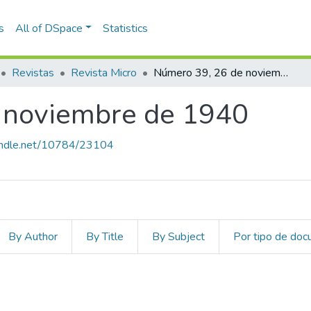
s
All of DSpace
Statistics
Revistas
Revista Micro
Número 39, 26 de noviembre de 1940
 noviembre de 1940
handle.net/10784/23104
By Author
By Title
By Subject
Por tipo de do