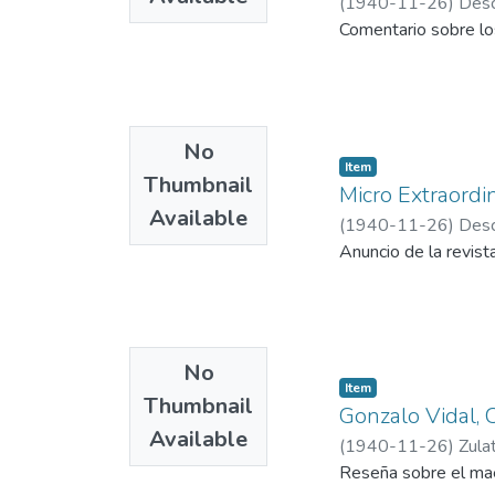
(
1940-11-26
)
Desc
Comentario sobre los
No
Item
Thumbnail
Micro Extraordi
Available
(
1940-11-26
)
Desc
Anuncio de la revist
No
Item
Thumbnail
Gonzalo Vidal, 
Available
(
1940-11-26
)
Zula
Reseña sobre el mae