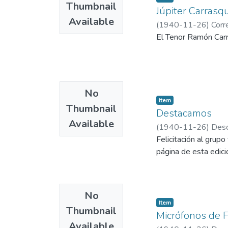
Thumbnail
Júpiter Carrasqu
Available
(
1940-11-26
)
Corr
El Tenor Ramón Carra
No
Item
Thumbnail
Destacamos
Available
(
1940-11-26
)
Desc
Felicitación al grup
página de esta edici
No
Item
Thumbnail
Micrófonos de 
Available