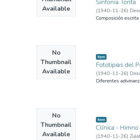
Sinfonía Tonta
Available
(
1940-11-26
)
Desc
Composición escrita 
No
Item
Thumbnail
Fototipias del P
Available
(
1940-11-26
)
Desc
Diferentes adivinanz
No
Item
Thumbnail
Clínica - Himno
Available
(
1940-11-26
)
Zula