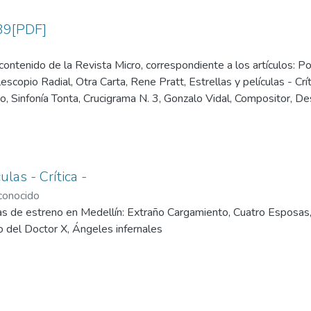
39[PDF]
ontenido de la Revista Micro, correspondiente a los artículos: Po
Telescopio Radial, Otra Carta, Rene Pratt, Estrellas y películas - Cr
tio, Sinfonía Tonta, Crucigrama N. 3, Gonzalo Vidal, Compositor, D
, Júpiter Carrasquilla, Los Deportes, Argumentos de Cantera.
ulas - Crítica -
onocido
ulas de estreno en Medellín: Extraño Cargamiento, Cuatro Esposas
o del Doctor X, Ángeles infernales