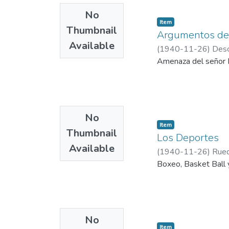
No
Item
Thumbnail
Argumentos de
Available
(
1940-11-26
)
Desc
Amenaza del señor P
No
Item
Thumbnail
Los Deportes
Available
(
1940-11-26
)
Rued
Boxeo, Basket Ball 
No
Item