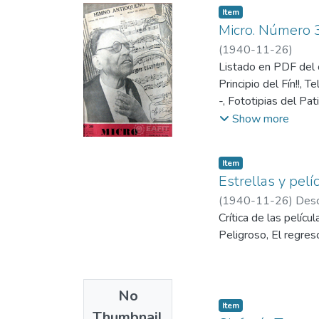
Item
Micro. Número 
(
1940-11-26
)
Listado en PDF del c
Principio del Fín!!, 
-, Fototipias del Pa
Micrófonos de Fuera
Show more
Item
Estrellas y pelíc
(
1940-11-26
)
Desc
Crítica de las pelíc
Peligroso, El regres
No
Item
Thumbnail