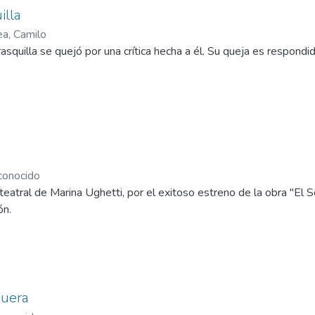
illa
ea, Camilo
squilla se quejó por una crítica hecha a él. Su queja es respondi
onocido
o teatral de Marina Ughetti, por el exitoso estreno de la obra "El 
ón.
Fuera