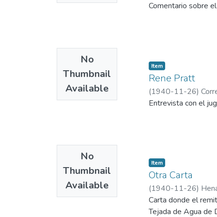
Comentario sobre el 
No
Item
Thumbnail
Rene Pratt
Available
(
1940-11-26
)
Corr
Entrevista con el ju
No
Item
Thumbnail
Otra Carta
Available
(
1940-11-26
)
Hena
Carta donde el remit
Tejada de Agua de Di