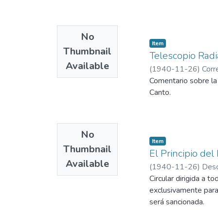
No
Item
Thumbnail
Telescopio Radi
Available
(
1940-11-26
)
Corr
Comentario sobre la 
Canto.
No
Item
Thumbnail
El Principio del F
Available
(
1940-11-26
)
Desc
Circular dirigida a 
exclusivamente para 
será sancionada.