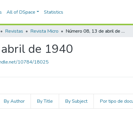
s
All of DSpace
Statistics
Revistas
Revista Micro
Número 08, 13 de abril de 1940
abril de 1940
handle.net/10784/18025
By Author
By Title
By Subject
Por tipo de do