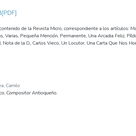
8[PDF]
ontenido de la Revista Micro, correspondiente a los artículos: M
, Varias, Pequeña Mención, Permanente, Una Arcadia Feliz, Píldor
, Nota de la D., Carlos Vieco, Un Locutor, Una Carta Que Nos Ho
 en, Otro Concurso, Ahí Vamos - Rincón de la Risa -, Cupón, Píl
ones, Píldoras, Estrellas y Películas - Crítica -, Estrellas y Pelí
s a las estrellas, La astucia de la dama, El Que Hace Llorar a las
ea, Camilo
eco, Compositor Antioqueño.