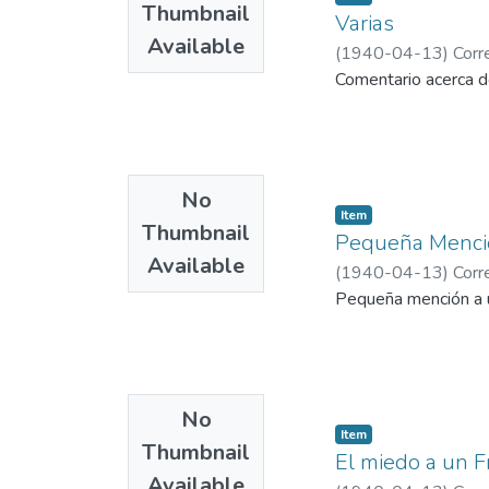
Thumbnail
Varias
Available
(
1940-04-13
)
Corr
Comentario acerca d
No
Item
Thumbnail
Pequeña Menci
Available
(
1940-04-13
)
Corr
Pequeña mención a u
No
Item
Thumbnail
El miedo a un F
Available