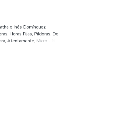
artha e Inés Domínguez,
as, Horas Fijas, Píldoras, De
nra, Atentamente, Micro - Notas -,
doras, Dos Poetisas Nacionales,
culas - Sombreros-, El miedo a un
 Estrellas de Cine.