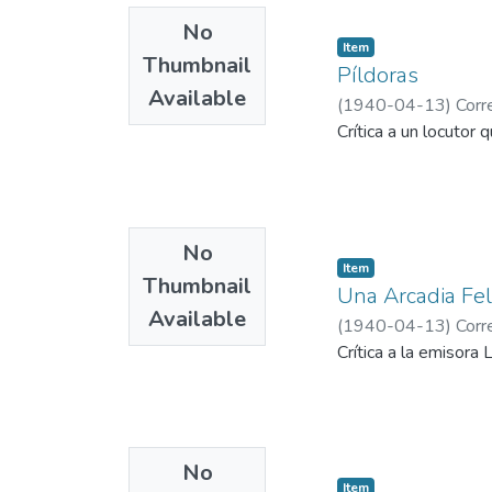
No
Item
Thumbnail
Píldoras
Available
(
1940-04-13
)
Corr
Crítica a un locutor 
No
Item
Thumbnail
Una Arcadia Fel
Available
(
1940-04-13
)
Corr
Crítica a la emisora
No
Item