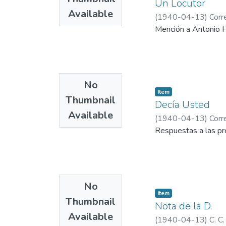
Un Locutor
Available
(
1940-04-13
)
Corr
Mención a Antonio He
No
Item
Thumbnail
Decía Usted
Available
(
1940-04-13
)
Corr
Respuestas a las pr
No
Item
Thumbnail
Nota de la D.
Available
(
1940-04-13
)
C. C.