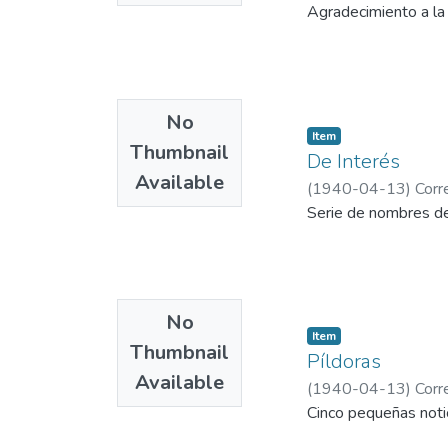
Agradecimiento a la
No
Item
Thumbnail
De Interés
Available
(
1940-04-13
)
Corr
Serie de nombres d
No
Item
Thumbnail
Píldoras
Available
(
1940-04-13
)
Corr
Cinco pequeñas notic