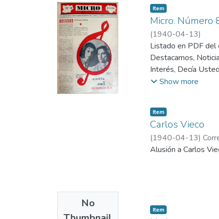
Item
Micro. Número 
(
1940-04-13
)
Listado en PDF del c
Destacamos, Noticias
Interés, Decía Usted
Cambio de Programas
Show more
Comentario, Suscripci
Fracaso hace cobarde
Item
Carlos Vieco
(
1940-04-13
)
Corr
Alusión a Carlos Vi
No
Item
Thumbnail