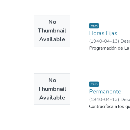
No
Item
Thumbnail
Horas Fijas
Available
(
1940-04-13
)
Desc
Programación de La 
No
Item
Thumbnail
Permanente
Available
(
1940-04-13
)
Desc
Contracrítica a los 