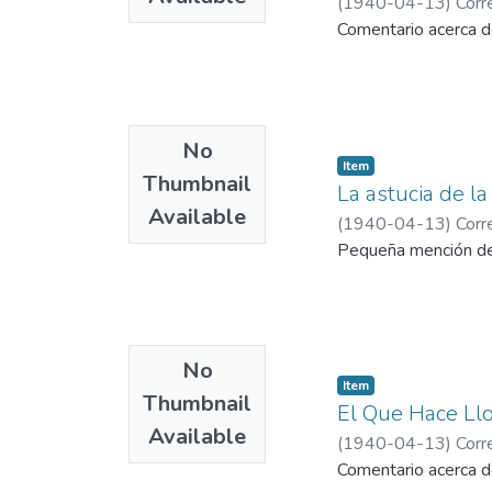
(
1940-04-13
)
Corr
Comentario acerca de
No
Item
Thumbnail
La astucia de l
Available
(
1940-04-13
)
Corr
Pequeña mención de 
No
Item
Thumbnail
El Que Hace Llor
Available
(
1940-04-13
)
Corr
Comentario acerca de