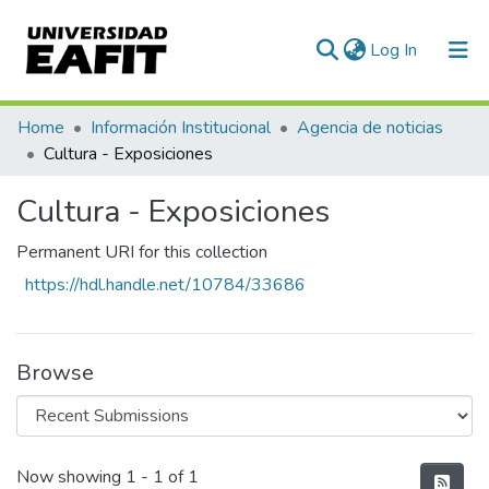
(current)
Log In
Communities & Collections
Home
Información Institucional
Agencia de noticias
Cultura - Exposiciones
All of DSpace
Cultura - Exposiciones
Statistics
Permanent URI for this collection
https://hdl.handle.net/10784/33686
Browse
Recent Submissions
Now showing
1 - 1 of 1