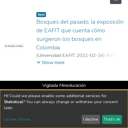
Item
Bosques del pasado, la exposición
de EAFIT que cuenta cómo
surgieron los bosques en
Colombia
No Thumbnail Available
(
Universidad EAFIT
,
2021-02-16
)
Área de
Contenidos EAFIT
Show more
Vigilada Mineducación
Universidad con Acreditación Institucional hasta 2026 -
Hi! Could we please enable some additional services for
Resolución MEN 2158 de 2018
Statistical
? You can always change or withdraw your consent
later.
DSpace software
copyright © 2002-2026
LYRASIS
Let me choose
I decline
That's ok
Cookie settings
Send Feedback