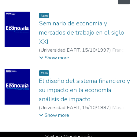
Item
Seminario de economía y
mercados de trabajo en el siglo
XXI
(
Universidad EAFIT
,
15/10/1997
)
Franco
González, Humberto
;
Universidad EAFIT
Show more
Item
El diseño del sistema financiero y
su impacto en la economía
análisis de impacto.
(
Universidad EAFIT
,
15/10/1997
)
Maya,
Maria Cecilia
Show more
Vigilada Mineducación