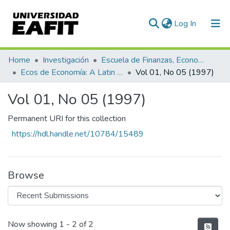
(current)
Log In
Communities & Collections
Home
Investigación
Escuela de Finanzas, Economía y Gobierno
Ecos de Economía: A Latin American Journal of Applied Economics
Vol 01, No 05 (1997)
All of DSpace
Vol 01, No 05 (1997)
Statistics
Permanent URI for this collection
https://hdl.handle.net/10784/15489
Browse
Recent Submissions
Now showing
1 - 2 of 2