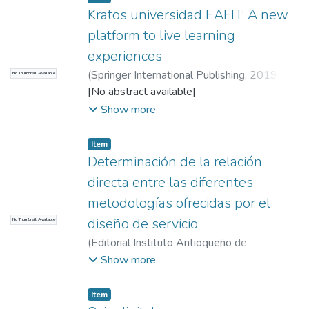
Kratos universidad EAFIT: A new
platform to live learning
experiences
(
Springer International Publishing
,
2019-
No Thumbnail Available
01-01
[No abstract available]
)
Aguilar-Barrientos S.
;
Arias-Salazar
A.
;
Escalante J.E.
;
Barbosa J.
;
Acevedo-
Show more
Jaramillo M.E.
;
Román-Calderón J.P.
;
Universidad EAFIT. Departamento de
Item
Administración
;
Estudios en Mercadeo
Determinación de la relación
(GEM)
directa entre las diferentes
metodologías ofrecidas por el
diseño de servicio
No Thumbnail Available
(
Editorial Instituto Antioqueño de
Investigación
,
2020-11-11
)
Palacios, Clara
;
Show more
Rojas, L.
;
Universidad EAFIT. Departamento
de Administración
;
Estudios en Mercadeo
Item
(GEM)