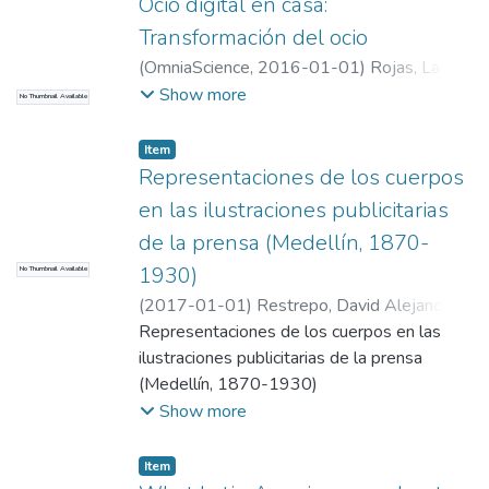
Ocio digital en casa:
Transformación del ocio
(
OmniaScience
,
2016-01-01
)
Rojas, Laura
Isabel
;
Garcia, Ercilia
;
Sintas, Jordi
;
Show more
No Thumbnail Available
Universidad EAFIT. Departamento de
Administración
;
Estudios en Mercadeo
Item
(GEM)
Representaciones de los cuerpos
en las ilustraciones publicitarias
de la prensa (Medellín, 1870-
1930)
No Thumbnail Available
(
2017-01-01
)
Restrepo, David Alejandro
;
Universidad EAFIT. Departamento de
Representaciones de los cuerpos en las
Administración
ilustraciones publicitarias de la prensa
;
Estudios en Mercadeo
(GEM)
(Medellín, 1870-1930)
Show more
Item