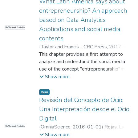
What Latin America says about
entrepreneurship? An approach
based on Data Analytics
Applications and social media
No Thumbnail Available
contents
(
Taylor and Francis - CRC Press
,
2017-01-
01
This chapter provides a first attempt to
)
ROJAS DE FRANCISCO, LAURA
;
Martins, I.
analyze and understand the social media
;
Gòmez, Eduardo
;
Universidad
EAFIT. Departamento de Administración
use of the concept "entrepreneurship" in
;
Estudios en Mercadeo (GEM)
Latin America
Show more
Item
Revisión del Concepto de Ocio:
Una Interpretación desde el Ocio
Digital
(
OmniaScience
,
2016-01-01
)
Rojas, Laura
No Thumbnail Available
Isabel
;
Jordi Lopez Sintas
;
Ercilia Garcia
Show more