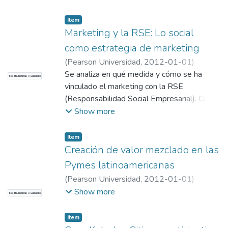
Alvarez
;
Universidad EAFIT. Departamento
de Administración
;
Estudios en Mercadeo
Item
(GEM)
Marketing y la RSE: Lo social
como estrategia de marketing
(
Pearson Universidad
,
2012-01-01
)
Sanclemente-Tellez, Juan Carlos
Se analiza en qué medida y cómo se ha
;
No Thumbnail Available
Universidad EAFIT. Departamento de
vinculado el marketing con la RSE
Administración
(Responsabilidad Social Empresarial). Como
;
Estudios en Mercadeo
(GEM)
texto académico pretende como objetivos
Show more
el que los estudiantes y lectores:
reconozcan la evolución que hantenido el
Item
marketing y la RSE .
Creación de valor mezclado en las
Pymes latinoamericanas
(
Pearson Universidad
,
2012-01-01
)
Sanclemente-Tellez, Juan Carlos
;
Barrera,
Show more
No Thumbnail Available
Ernesto
;
Universidad EAFIT. Departamento
de Administración
;
Estudios en Mercadeo
Item