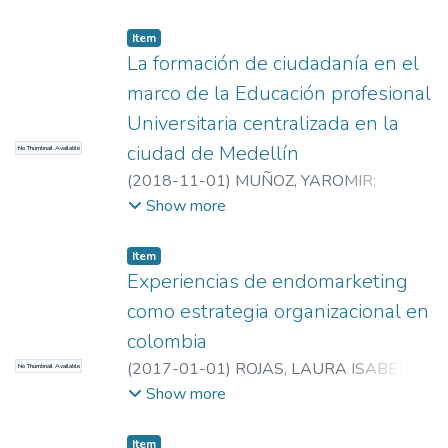
Item
La formación de ciudadanía en el
marco de la Educación profesional
Universitaria centralizada en la
ciudad de Medellín
No Thumbnail Available
(
2018-11-01
)
MUÑOZ, YAROMIR
;
Universidad EAFIT. Departamento de
Show more
Administración
;
Estudios en Mercadeo
(GEM)
Item
Experiencias de endomarketing
como estrategia organizacional en
colombia
(
2017-01-01
)
ROJAS, LAURA ISABEL
;
No Thumbnail Available
Universidad EAFIT. Departamento de
Show more
Administración
;
Estudios en Mercadeo
(GEM)
Item