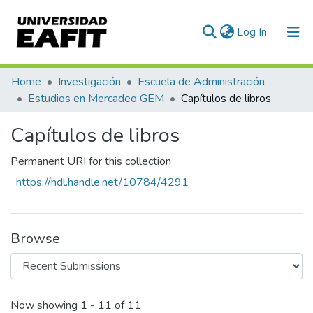
(current)
Log In
Communities & Collections
Home
Investigación
Escuela de Administración
Estudios en Mercadeo GEM
Capítulos de libros
All of DSpace
Capítulos de libros
Statistics
Permanent URI for this collection
https://hdl.handle.net/10784/4291
Browse
Recent Submissions
Now showing
1 - 11 of 11