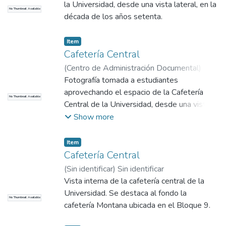
la Universidad, desde una vista lateral, en la
No Thumbnail Available
década de los años setenta.
Item
Cafetería Central
(
Centro de Administración Documental
)
No
identificado
Fotografía tomada a estudiantes
aprovechando el espacio de la Cafetería
No Thumbnail Available
Central de la Universidad, desde una vista
lateral. Se desconoce la fecha de la
Show more
fotografía.
Item
Cafetería Central
(
Sin identificar
)
Sin identificar
Vista interna de la cafetería central de la
Universidad. Se destaca al fondo la
No Thumbnail Available
cafetería Montana ubicada en el Bloque 9.