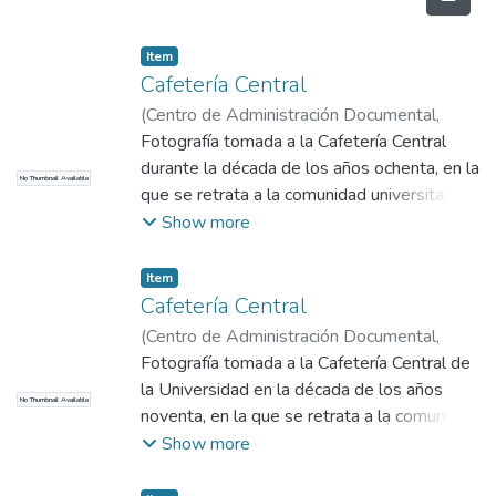
Item
Cafetería Central
(
Centro de Administración Documental
,
1980
Fotografía tomada a la Cafetería Central
)
No identificado
durante la década de los años ochenta, en la
No Thumbnail Available
que se retrata a la comunidad universitaria
usando los espacios. Vista lateral.
Show more
Item
Cafetería Central
(
Centro de Administración Documental
,
1990
Fotografía tomada a la Cafetería Central de
)
No identificado
la Universidad en la década de los años
No Thumbnail Available
noventa, en la que se retrata a la comunidad
universitaria haciendo uso de los espacios.
Show more