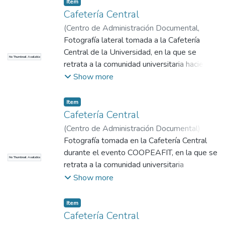
Item
Cafetería Central
(
Centro de Administración Documental
,
1980
Fotografía lateral tomada a la Cafetería
)
No identificado
Central de la Universidad, en la que se
No Thumbnail Available
retrata a la comunidad universitaria haciendo
uso del espacio, durante la década de los
Show more
años ochenta.
Item
Cafetería Central
(
Centro de Administración Documental
)
No
identificado
Fotografía tomada en la Cafetería Central
durante el evento COOPEAFIT, en la que se
No Thumbnail Available
retrata a la comunidad universitaria
participando activamente. Se desconoce la
Show more
fecha de la fotografía.
Item
Cafetería Central