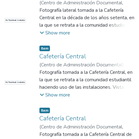
(
Centro de Administración Documental
,
1970
Fotografía lateral tomada a la Cafetería
)
No identificado
Central en la década de los años setenta, en
No Thumbnail Available
la que se retrata a la comunidad estudiantil
haciendo uso del espacio.
Show more
Item
Cafetería Central
(
Centro de Administración Documental
)
No
identificado
Fotografía tomada a la Cafetería Central, en
la que se retrata a la comunidad estudiantil
No Thumbnail Available
haciendo uso de las instalaciones. Vista
frontal. Se desconoce la fecha de la
Show more
fotografía.
Item
Cafetería Central
(
Centro de Administración Documental
,
1970
Fotografía tomada a la Cafetería Central de
)
No identificado