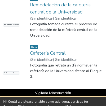
Remodelación de la cafetería
central de la Universidad
(
Sin identificar
)
Sin identificar
Fotografía tomada durante el proceso de
No Thumbnail Available
remodelación de la cafetería central de la
Universidad.
Item
Cafetería Central
(
Sin identificar
)
Sin identificar
Fotografía que retrata un día normal en la
cafetería de la Universidad, frente al Bloque
No Thumbnail Available
3.
Vigilada Mineducación
Universidad con Acreditación Institucional hasta 2026 -
Hi! Could we please enable some additional services for
Resolución MEN 2158 de 2018