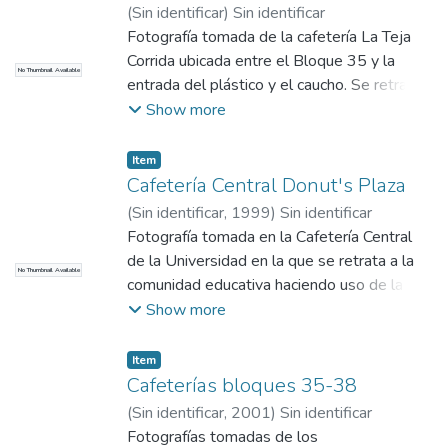
(
Sin identificar
)
Sin identificar
Fotografía tomada de la cafetería La Teja
Corrida ubicada entre el Bloque 35 y la
No Thumbnail Available
entrada del plástico y el caucho. Se retrata
en la fotografía a la comunidad educativa
Show more
haciendo uso del espacio.
Item
Cafetería Central Donut's Plaza
(
Sin identificar
,
1999
)
Sin identificar
Fotografía tomada en la Cafetería Central
de la Universidad en la que se retrata a la
No Thumbnail Available
comunidad educativa haciendo uso de la
misma. Vista lateral.
Show more
Item
Cafeterías bloques 35-38
(
Sin identificar
,
2001
)
Sin identificar
Fotografías tomadas de los