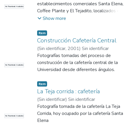
establecimientos comerciales Santa Elena,
No Thumbnail Available
Coffee Plante y El Tejadito, localizados en
los bloques 35 y 38 de la Universidad.
Show more
Item
Construcción Cafetería Central
(
Sin identificar
,
2001
)
Sin identificar
Fotografías tomadas del proceso de
construcción de la cafetería central de la
No Thumbnail Available
Universidad desde diferentes ángulos.
Item
La Teja corrida : cafetería
(
Sin identificar
)
Sin identificar
Fotografía tomada de la cafetería La Teja
Corrida, hoy ocupado por la cafetería Santa
No Thumbnail Available
Elena