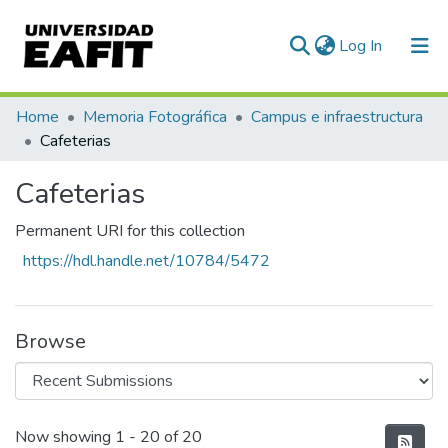
(current)
Log In
Communities & Collections
Home
Memoria Fotográfica
Campus e infraestructura
Cafeterias
All of DSpace
Cafeterias
Statistics
Permanent URI for this collection
https://hdl.handle.net/10784/5472
Browse
Recent Submissions
Now showing
1 - 20 of 20